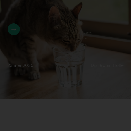
ijsblokjes toe te voegen aan het drinkwater kan de
waterinname van katten met 43% toenemen. Dit helpt
gezondheidsproblemen zoals FLUTD en nierziekte te
voorkomen.
23 mei 2025
Drs. Robin Holle