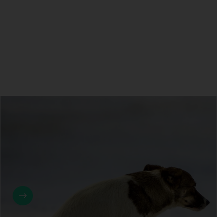
Giardia bij honden: zo krijgt u de
diarree onder controle
Giardia bij honden veroorzaakt vaak dunne, slijmerige
en wisselende ontlasting. Een Giardia behandeling bij
de hond bestaat meestal uit medicatie via de dierenarts
en strikte hygiëne in huis. U kunt thuis een eerste check
doen met de Fassisi Giardia ontlasting sneltest; het
advies is om ontlasting van 3 dagen te verzamelen
omdat giardia onregelmatig wordt uitgescheiden.