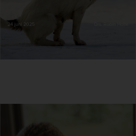
24 juni 2025
Drs. Robin Holle
Koud drinkwater verhoogt de
waterinname bij katten met 43%
Hoe verhoogt u de waterinname van uw kat?Door