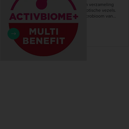
ActivBiome+ van Hill’s verwijst naar een verzameling
van gepatenteerde mengsels van prebiotische vezels.
Deze vezels ondersteunen het darmmicrobioom van
hond en kat en helpen de spijsvertering in balans te
houden. U ziet deze term vooral bij voeding voor dieren
met gevoelige darmen of spijsverteringsproblemen.
Daarnaast kan het, afhankelijk van het type vezelmmix,
ook de immuniteit, algemene gezondheid en zelfs
nierfunctie ondersteunen.
4 maart 2026
Drs. Robin Holle