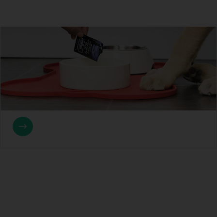
Maakt een probioticum mijn hond of kat
beter?
Probiotica voor hond en kat kunnen de darmflora
ondersteunen, vooral bij diarree, stress of een
voerverandering.Ze worden vaak gegeven als poeder,
pasta of tablet, waarbij poeder meestal het makkelijkst is
toe te dienen.Kies probiotica bij voorkeur in overleg met
uw dierenarts, zeker bij aanhoudende klachten of jonge
dieren.
5 februari 2026
Drs. Robin Holle