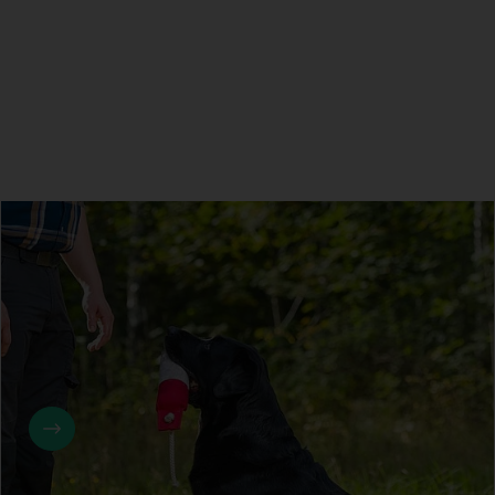
Waarom labradors altijd honger hebben
Labradors zijn fantastische gezinshonden: vriendelijk,
energiek en altijd in voor een spelletje. Maar wie een
Labrador in huis heeft, weet ook dat ze altijd honger
lijken te hebben. Die smekende ogen, het speuren naar
restjes en het onvermoeibaar bedelen om een extra
hapje—het hoort er allemaal bij. Maar waarom zijn
Labradors zo gefocust op eten? Nieuw onderzoek heeft
aangetoond dat een specifiek gen, DENND1B, een
belangrijke rol speelt in hun onverzadigbare trek. Dit