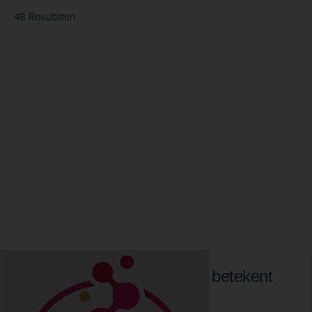
48 Resultaten
22 april 2026
Drs. Robin Holle
ActivBiome+ van Hill’s: wat betekent
het voor uw hond of kat?