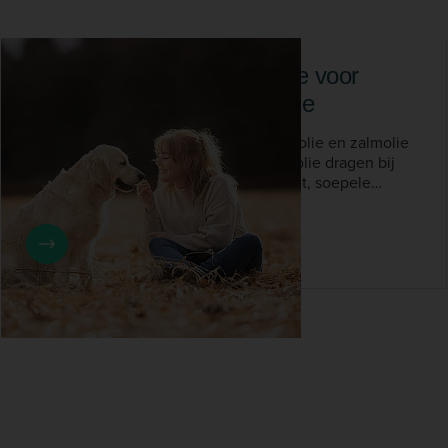
Hennepzaadolie en zalmolie voor
honden: de natuurlijke keuze
Wat zijn de voordelen van hennepzaadolie en zalmolie
voor honden?Hennepzaadolie en zalmolie dragen bij
aan een gezonde huid, glanzende vacht, soepele
gewrichten en een sterker immuunsysteem bij honden.
13 maart 2025
Drs. Robin Holle