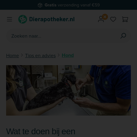
Gratis
verzending vanaf €59
Ga naar de hoofdinhoud
Je hebt 0 
Hond
Home
Tips en advies
Wat te doen bij een