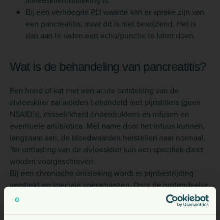
alvleesklierontsteking is.
Bij een verhoogde PLI waarde kan er sprake zijn van
een pancreatitis, maar dit is niet bewijzend. Het is
dan aan te raden een echo/punctie te laten doen.
Wat is de behandeling van pancreatitis?
Een hond of kat met een acute ontsteking van de
alvleesklier zal worden behandeld met pijnstillers (geen
NSAID’s), misselijkheid onderdrukkers en infusen en
eventuele antibiotica. Met name door het infuus kunnen,
langzaam aan, de bloedwaarden herstellen naar normaal.
Ter ontlasting van de alvleesklier kan een specifiek dieet
worden voorgeschreven.
Bij een chronische ontsteking wordt er pijnbestrijding
verstrekt en speciale voeradviezen. Door de grotendeelse
uitval van de alvleesklier kan het verstandig zijn
om ontbrekende verteringsenzymen als supplement te