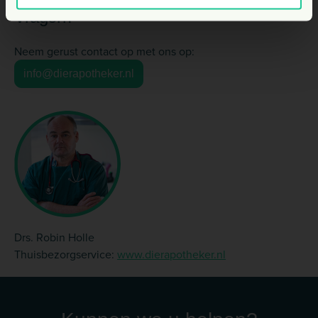
Vragen?
Neem gerust contact op met ons op:
info@dierapotheker.nl
Drs. Robin Holle
Thuisbezorgservice:
www.dierapotheker.nl