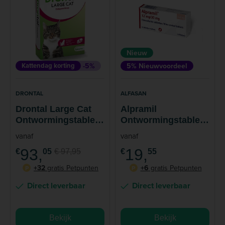
Nieuw
Kattendag korting
-5%
5% Nieuwvoordeel
DRONTAL
ALFASAN
Drontal Large Cat
Alpramil
Ontwormingstablet
Ontwormingstablet
Grote Kat 24
Kat
vanaf
vanaf
tabletten
93,
19,
€
05
€ 97,95
€
55
+32
gratis Petpunten
+6
gratis Petpunten
P
P
Direct leverbaar
Direct leverbaar
Bekijk
Bekijk