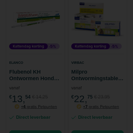
Kattendag korting
-5%
Kattendag korting
-5%
ELANCO
VIRBAC
Flubenol KH
Milpro
Ontwormen Hond
Ontwormingstablett
Kat Pasta Tube 7.8
en Kat
vanaf
vanaf
ml
13,
22,
€
54
€ 14,25
€
75
€ 23,95
+4
gratis Petpunten
+7
gratis Petpunten
P
P
Direct leverbaar
Direct leverbaar