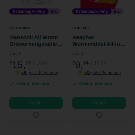
Kattendag korting
-5%
Kattendag korting
-5%
VETOQUINOL
BEAPHAR
Mansonil All Worm
Beaphar
Ontwormingstablett
Wormmiddel All-in-
en Kat
One Kat 2 tabletten
vanaf
vanaf
15,
9,
€
77
€ 16,60
€
74
€ 10,25
+5
gratis Petpunten
+3
gratis Petpunten
P
P
Direct leverbaar
Direct leverbaar
Bekijk
Bekijk