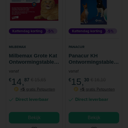
Kattendag korting
-5%
Kattendag korting
-5%
MILBEMAX
PANACUR
Milbemax Grote Kat
Panacur KH
Ontwormingstablett
Ontwormingstablett
en
en Hond Kat
vanaf
vanaf
14,
15,
€
87
€ 15,65
€
30
€ 16,10
+5
gratis Petpunten
+5
gratis Petpunten
P
P
Direct leverbaar
Direct leverbaar
Bekijk
Bekijk