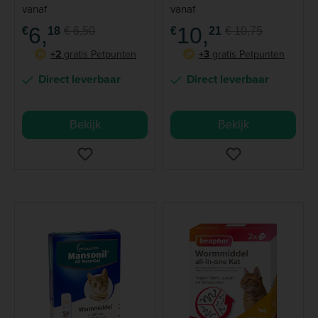
smakelijke tabletten
Kat
vanaf
vanaf
6,
10,
€
18
€ 6,50
€
21
€ 10,75
+2
gratis Petpunten
+3
gratis Petpunten
P
P
Direct leverbaar
Direct leverbaar
Bekijk
Bekijk