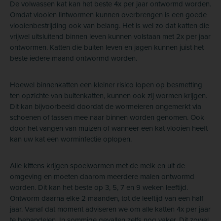
De volwassen kat kan het beste 4x per jaar ontwormd worden.
Omdat vlooien lintwormen kunnen overbrengen is een goede
vlooienbestrijding ook van belang. Het is wel zo dat katten die
vrijwel uitsluitend binnen leven kunnen volstaan met 2x per jaar
ontwormen. Katten die buiten leven en jagen kunnen juist het
beste iedere maand ontwormd worden.
Hoewel binnenkatten een kleiner risico lopen op besmetting
ten opzichte van buitenkatten, kunnen ook zij wormen krijgen.
Dit kan bijvoorbeeld doordat de wormeieren ongemerkt via
schoenen of tassen mee naar binnen worden genomen. Ook
door het vangen van muizen of wanneer een kat vlooien heeft
kan uw kat een worminfectie oplopen.
Alle kittens krijgen spoelwormen met de melk en uit de
omgeving en moeten daarom meerdere malen ontwormd
worden.
Dit kan het beste op 3, 5, 7 en 9 weken leeftijd.
Ontworm daarna elke 2 maanden, tot de leeftijd van een half
jaar. Vanaf dat moment adviseren we om alle katten 4x per jaar
te behandelen.
In sommige gevallen zelfs nog vaker. Dit zowel