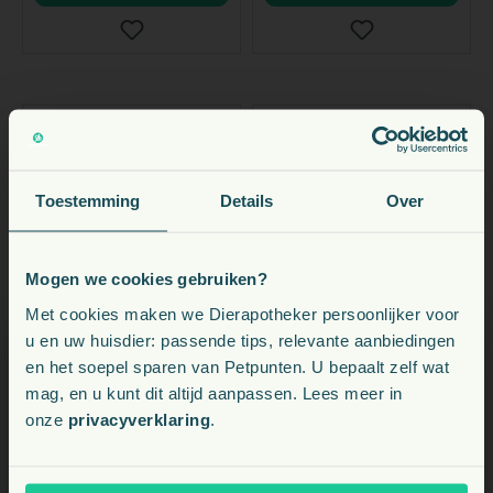
Toestemming
Details
Over
Mogen we cookies gebruiken?
Nieuw
Nieuw
Voeding, snacks, supplementen en meer voor uw dier
Met cookies maken we Dierapotheker persoonlijker voor
5% Nieuwvoordeel
5% Nieuwvoordeel
u en uw huisdier: passende tips, relevante aanbiedingen
en het soepel sparen van Petpunten. U bepaalt zelf wat
Kies uw land:
KRKA
MILBACTOR
mag, en u kunt dit altijd aanpassen. Lees meer in
onze
Milprazon Chew
privacyverklaring
.
Milbeguard Duo
NL
Ontwormingstablet
Ontwormingstablet
Kat
Kat
vanaf
vanaf
BE