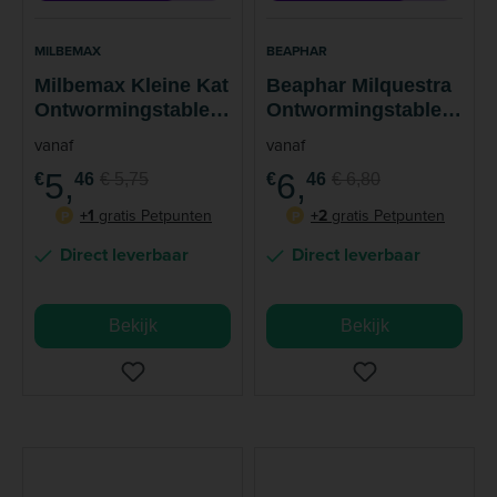
MILBEMAX
BEAPHAR
Milbemax Kleine Kat
Beaphar Milquestra
Ontwormingstablett
Ontwormingstablett
en
en Kat
vanaf
vanaf
5,
6,
€
46
€ 5,75
€
46
€ 6,80
+1
gratis Petpunten
+2
gratis Petpunten
P
P
Direct leverbaar
Direct leverbaar
Bekijk
Bekijk