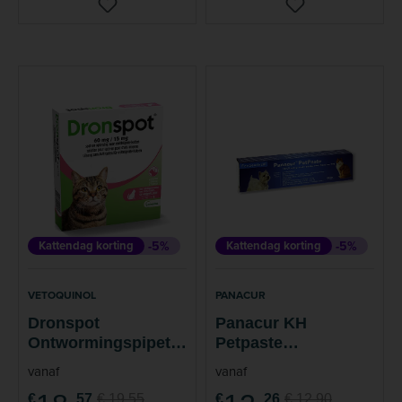
Kattendag korting
-5%
Kattendag korting
-5%
VETOQUINOL
PANACUR
Dronspot
Panacur KH
Ontwormingspipet
Petpaste
Kat
Ontwormpasta Hond
vanaf
vanaf
Kat 4,8 g 1 stuk
€
57
€ 19,55
€
26
€ 12,90