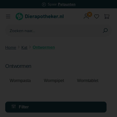
Ma-Za voor 20u besteld:
vandaag verzonden*
Ga naar de hoofdinhoud
Je hebt 0 
Ontwormen
Home
Kat
Ontwormen
Wormpasta
Wormpipet
Wormtablet
Filter