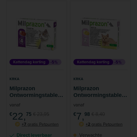
Kattendag korting
-5%
Kattendag korting
-5%
KRKA
KRKA
Milprazon
Milprazon
Ontwormingstablet
Ontwormingstablet
Grote Kat
Kitten en Kleine Kat
vanaf
vanaf
22,
7,
€
75
€ 23,95
€
98
€ 8,40
+7
gratis Petpunten
+2
gratis Petpunten
P
P
Direct leverbaar
Verwachte