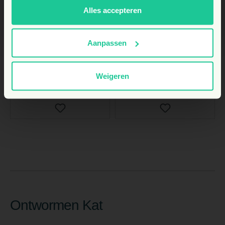
19,
13,
€
55
€
65
Alles accepteren
+6
gratis Petpunten
+4
gratis Petpunten
P
P
Verwachte
Verwachte
Aanpassen
leverdatum: 08-08-2026
leverdatum: 08-08-2026
Weigeren
Bekijk
Bekijk
Ontwormen Kat