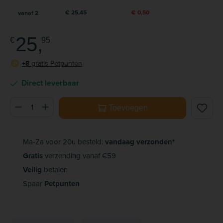
€ 25,45
€ 0,50
vanaf
2
25,
€
95
+8
gratis Petpunten
P
Direct leverbaar
Producthoeveelheid: Voer de gewenste hoeveelheid in of ge
Toevoegen
Ma-Za voor 20u besteld:
vandaag verzonden*
Gratis
verzending vanaf €59
Veilig
betalen
Spaar
Petpunten