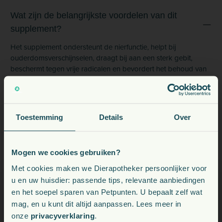
Wat zijn de belangrijkste voordelen van dit
supplement?
Het supplement ondersteunt de nierfunctie, helpt bij
ouderdomsverschijnselen, draagt bij aan een sterk gebit,
beschermt tegen vrije radicalen en bevordert het behoud van
vitaliteit.
Vanaf welke leeftijd mag ik dit geven?
Toestemming
Details
Over
Mag ik het langdurig gebruiken?
Mogen we cookies gebruiken?
Voeding, snacks, supplementen en meer voor uw dier
Met cookies maken we Dierapotheker persoonlijker voor
u en uw huisdier: passende tips, relevante aanbiedingen
Is dit supplement geschikt voor grotere honden?
en het soepel sparen van Petpunten. U bepaalt zelf wat
Kies uw land:
mag, en u kunt dit altijd aanpassen. Lees meer in
onze
privacyverklaring
.
NL