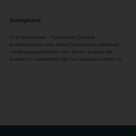
Sensipharm
Over Sensipharm – Traditionele Chinese
kruidenformules voor dieren Sensipharm ontwikkelt
voedingssupplementen voor dieren op basis van
kruiden en ingrediënten die hun oorsprong vinden in
de Traditionele Chinese Geneeskunde (TCM). Het
assortiment is ontwikkeld voor verschillende
diersoorten, waaronder honden, katten en paarden, en
bestaat uit formules die aansluiten bij uiteenlopende
behoeften van het dier. Sensipharm verwerkt
verschillende kruiden en andere natuurlijke
ingrediënten in praktisch te doseren tabletten. Het
merk biedt daarmee een breed assortiment
aanvullende producten voor toepassing binnen de
dagelijkse verzorging van dieren. Lees meer