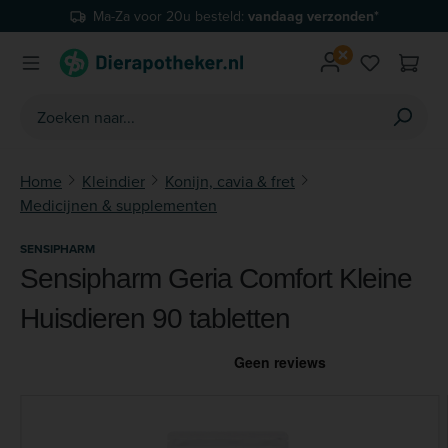
Ma-Za voor 20u besteld:
vandaag verzonden*
Ga naar de hoofdinhoud
Je hebt 0 
Home
Kleindier
Konijn, cavia & fret
Medicijnen & supplementen
SENSIPHARM
Sensipharm Geria Comfort Kleine
Huisdieren 90 tabletten
Afbeeldingengalerij overslaan