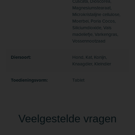
Cuscata, Dioscorea,
Magnesiumstearaat,
Microkristalijne cellulose,
Moerbei, Poria Cocos,
Siliciumdioxide, Vals
madeliefje, Varkengras,
Vossennootzaad
Diersoort:
Hond, Kat, Konijn,
Knaagdier, Kleindier
Toedieningsvorm:
Tablet
Veelgestelde vragen