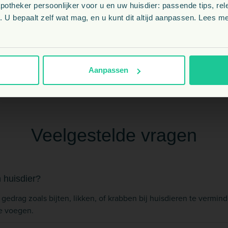
theker persoonlijker voor u en uw huisdier: passende tips, rel
NL
 U bepaalt zelf wat mag, en u kunt dit altijd aanpassen. Lees me
Kat, Paard, Knaagdier, Kleindier
BE
ag
Aanpassen
Veelgestelde vragen
 huisdier?
gedrag zoals bijten, likken, of krabben bij huisdieren te vermi
e voegen.