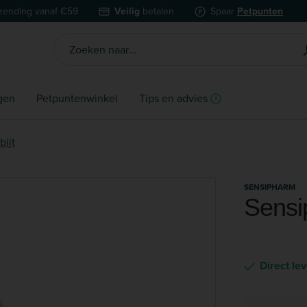
zending vanaf €59
Veilig
betalen
Spaar
Petpunten
gen
Petpuntenwinkel
Tips en advies
bijt
SENSIPHARM
Sensi
Direct le