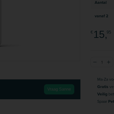
Aantal
vanaf
2
15,
€
95
Producthoeve
Ma-Za vo
Gratis
ve
Vraag Sanne
Veilig
bet
Spaar
Pe