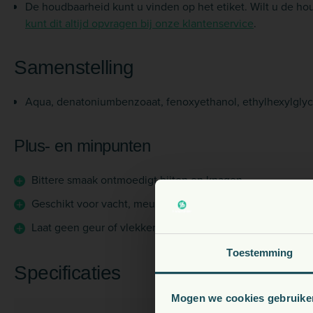
De houdbaarheid kunt u vinden op het etiket. Wilt u de h
kunt dit altijd opvragen bij onze klantenservice
.
Samenstelling
Aqua, denatonium­benzoaat, fenoxyethanol, ethylhexyl­glyc
Plus- en minpunten
Bittere smaak ontmoedigt bijten en knagen
Geschikt voor vacht, meubels en bandages
Laat geen geur of vlekken achter
V
Toestemming
Specificaties
Mogen we cookies gebruike