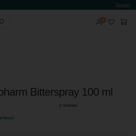
Contact
Je hebt 0 
pharm Bitterspray 100 ml
verbaar