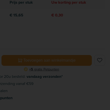
Prijs per stuk
Uw korting per stuk
€ 15,65
€ 0,30
elheid: Voer de gewenste hoeveelheid in of gebruik de knoppe
Toevoegen aan winkelmandje
+5
gratis Petpunten
P
or 20u besteld:
vandaag verzonden*
rzending vanaf €59
alen
tpunten