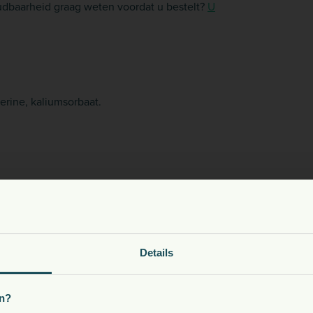
oudbaarheid graag weten voordat u bestelt?
U
erine, kaliumsorbaat.
oeding, snacks, supplementen en meer voor uw dier
Details
Kies uw land:
n?