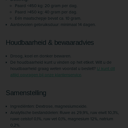
Paard <450 kg: 20 gram per dag.
Paard >450 kg: 40 gram per dag.
Eén maatschepje bevat ca. 10 gram.
Aanbevolen gebruiksduur: minimaal 14 dagen.
Houdbaarheid & bewaaradvies
Droog, koel en donker bewaren.
De houdbaarheid kunt u vinden op het etiket. Wilt u de
houdbaarheid graag weten voordat u bestelt?
U kunt dit
altijd opvragen bij onze klantenservice
.
Samenstelling
Ingrediënten: Dextrose, magnesiumoxide.
Analytische bestanddelen: Ruwe as 29,9%, ruw eiwit 10,3%,
ruwe celstof 0,1%, ruw vet 0,1%, magnesium 12%, natrium
0,2%.