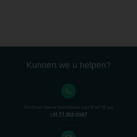
voedingssupplementen, specifiek ontwikkeld voor de
unieke behoeften van verschillende diersoorten. Lees
meer
Kunnen we u helpen?
Telefoon: ma-vr bereikbaar van 9 tot 13 uur
+31 77 303 0067