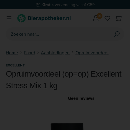
Gratis
verzending vanaf €59
Ga naar de hoofdinhoud
Je hebt 0 
Home
Paard
Aanbiedingen
Opruimvoordeel
EXCELLENT
Opruimvoordeel (op=op) Excellent
Stress Mix 1 kg
Afbeeldingengalerij overslaan