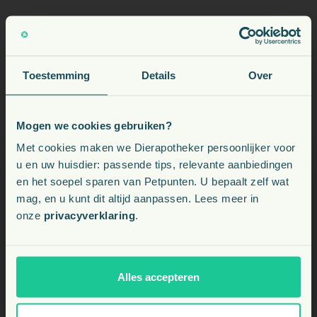
Mijn paard staat al op een balancer. Is deze mix
dan nog aanvullend nodig?
Toestemming
Details
Over
Hoe geef ik deze mix het beste aan een
Mogen we cookies gebruiken?
kieskeurige eter?
Voeding, snacks, supplementen en meer voor uw dier
Met cookies maken we Dierapotheker persoonlijker voor
u en uw huisdier: passende tips, relevante aanbiedingen
en het soepel sparen van Petpunten. U bepaalt zelf wat
Kies uw land:
mag, en u kunt dit altijd aanpassen. Lees meer in
onze
privacyverklaring
.
NL
BE
Alles accepteren