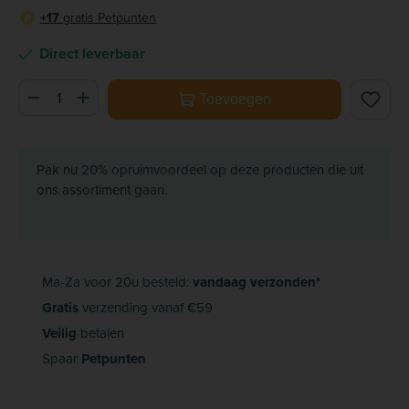
+17
gratis Petpunten
P
Direct leverbaar
Producthoeveelheid: Voer de gewenste hoeveelheid in of ge
Toevoegen
Pak nu 20% opruimvoordeel op deze producten die uit
ons assortiment gaan.
Ma-Za voor 20u besteld:
vandaag verzonden*
Gratis
verzending vanaf €59
Veilig
betalen
Spaar
Petpunten