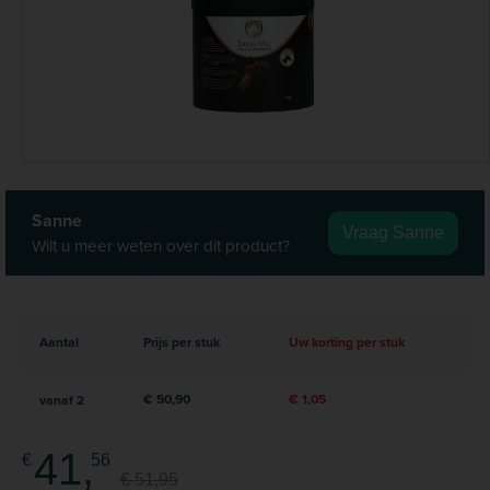
Sanne
Vraag Sanne
Wilt u meer weten over dit product?
Aantal
Prijs per stuk
Uw korting per stuk
€ 50,90
€ 1,05
vanaf
2
41,
€
56
€ 51,95