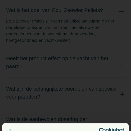
Wat is het doel van Equi Zeewier Pellets?
Equi Zeewier Pellets zijn een natuurlijke aanvulling op het
dagelijkse rantsoen van paarden, met als doel het
ondersteunen van de weerstand, darmwerking,
hoefgezondheid en vachtkwaliteit.
Heeft het product effect op de vacht van het
paard?
Wat zijn de belangrijkste voordelen van zeewier
voor paarden?
Wat is de aanbevolen dosering per
diercategorie?