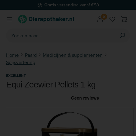
Gratis
verzending vanaf €59
Ga naar de hoofdinhoud
Je hebt 0 
Home
Paard
Medicijnen & supplementen
Spijsvertering
EXCELLENT
Equi Zeewier Pellets 1 kg
Afbeeldingengalerij overslaan