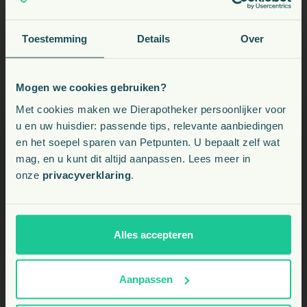
Toestemming
Details
Over
Mag het supplement langdurig worden gebruikt?
Mogen we cookies gebruiken?
Voeding, snacks, supplementen en meer voor uw dier
Met cookies maken we Dierapotheker persoonlijker voor
u en uw huisdier: passende tips, relevante aanbiedingen
en het soepel sparen van Petpunten. U bepaalt zelf wat
Kies uw land:
mag, en u kunt dit altijd aanpassen. Lees meer in
onze
privacyverklaring
.
NL
BE
Alles accepteren
Aanpassen