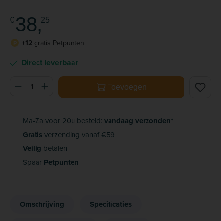
38,
€
25
+12
gratis Petpunten
P
Direct leverbaar
Producthoeveelheid: Voer de gewenste hoeveelheid in of ge
Toevoegen
Ma-Za voor 20u besteld:
vandaag verzonden*
Gratis
verzending vanaf €59
Veilig
betalen
Spaar
Petpunten
Omschrijving
Specificaties