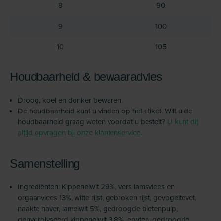
8
90
9
100
10
105
Houdbaarheid & bewaaradvies
Droog, koel en donker bewaren.
De houdbaarheid kunt u vinden op het etiket. Wilt u de
houdbaarheid graag weten voordat u bestelt?
U kunt dit
altijd opvragen bij onze klantenservice
.
Samenstelling
Ingrediënten: Kippeneiwit 29%, vers lamsvlees en
orgaanvlees 13%, witte rijst, gebroken rijst, gevogeltevet,
naakte haver, lameiwit 5%, gedroogde bietenpulp,
gehydrolyseerd kippeneiwit 3,8%, erwten, gedroogde