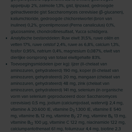
appelpulp 2%, zalmolie 1,3%, gist, lijnzaad, gedroogde
geïnactiveerde gist Saccharomyces cerevisiae (β-glucanen),
kaliumchloride, gedroogde chichoreiwortel (bron van
inulinee) 0,2%, groenlipmossel (Perna canaliculus) 0,1%,
glucosamine, chondroïtinesulfaat, Yucca schidigera.
Analytische bestanddelen: Ruw eiwit 31,5%, ruwe oliën en
vetten 17%, ruwe celstof 2,4%, ruwe as 6,8%, calcium 1,3%,
fosfor 0,95%, natrium 0,4%, magnesium 0,087%, eiwit van
dierlijke oorsprong van totaal eiwitgehalte 83%.
Toevoegingsmiddelen (per kg): Ijzer (II-chelaat van
aminozuren, gehydrateerd) 190 mg, koper (II-chelaat van
aminozuren, gehydrateerd) 20 mg, mangaan (chelaat van
aminozuren, gehydrateerd) 48 mg, zink (chelaat van
aminozuren, gehydrateerd) 141 mg, selenium (in organische
vorm van selenium geproduceerd door Saccharomyces
cerevisiae) 0,5 mg, jodium (calciumjodaat, watervrij) 2,4 mg,
vitamine A 20.600 IE, vitamine D
1.300 IE, vitamine E 540
3
mg, vitamine B
12 mg, vitamine B
27 mg, vitamine B
13 mg,
1
2
6
vitamine B
100 µg, vitamine C 122 mg, niacinamide 122 mg,
12
calciumpantothenaat 61 mg, foliumzuur 4,4 mg, biotine 2,3