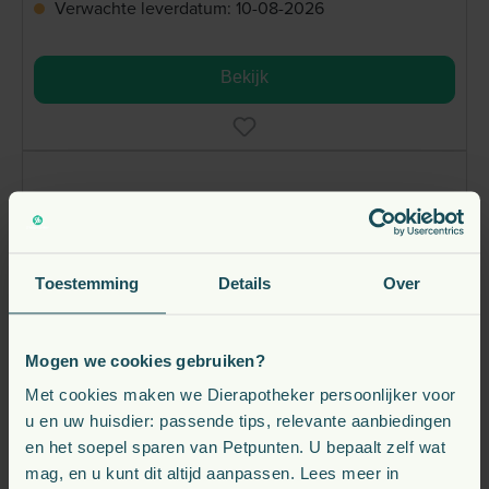
Verwachte leverdatum: 10-08-2026
Bekijk
Toestemming
Details
Over
Mogen we cookies gebruiken?
Met cookies maken we Dierapotheker persoonlijker voor
u en uw huisdier: passende tips, relevante aanbiedingen
Calibra Cat Veterinary Diets Hypoallergenic
en het soepel sparen van Petpunten. U bepaalt zelf wat
Eend 6 x 200 gram
mag, en u kunt dit altijd aanpassen. Lees meer in