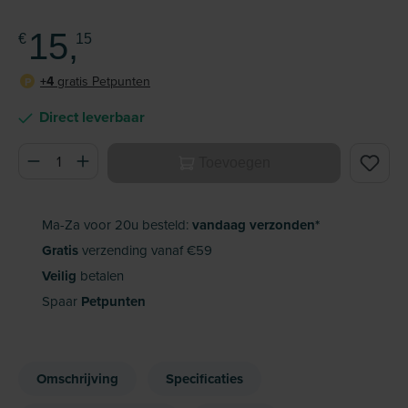
15,
€
15
+4
gratis Petpunten
P
Direct leverbaar
Producthoeveelheid: Voer de gewenste hoeveelheid in of ge
Toevoegen
Ma-Za voor 20u besteld:
vandaag verzonden*
Gratis
verzending vanaf €59
Veilig
betalen
Spaar
Petpunten
Omschrijving
Specificaties