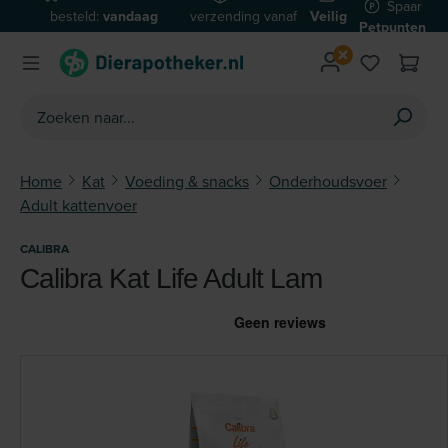
Spaar
besteld:
vandaag
verzending vanaf
Veilig
Ga naar de hoofdinhoud
Petpunten
verzonden*
€59
betalen
Home
Kat
Voeding & snacks
Onderhoudsvoer
Adult kattenvoer
CALIBRA
Calibra Kat Life Adult Lam
Afbeeldingengalerij overslaan