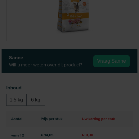
Sanne
Vraag Sanne
Wilt u meer weten over dit product?
Selecteer
Inhoud
1.5 kg
6 kg
Aantal
Prijs per stuk
Uw korting per stuk
€ 14,85
€ 0,30
vanaf
2