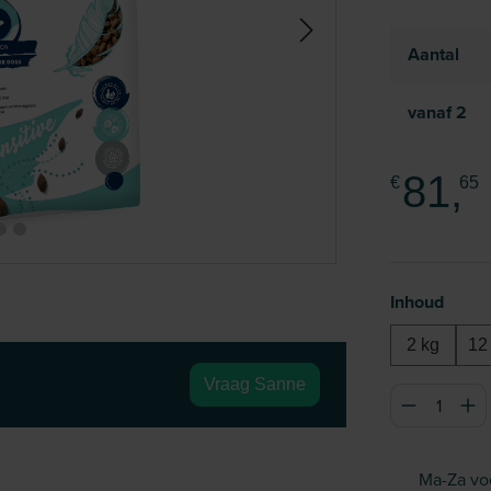
Aantal
vanaf
2
81,
€
65
Selecteer
Inhoud
2 kg
12
Vraag Sanne
Producthoeve
Ma-Za vo