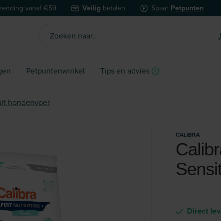
zending vanaf €59
Veilig
betalen
Spaar
Petpunten
gen
Petpuntenwinkel
Tips en advies
lt hondenvoer
CALIBRA
Calibr
Sensi
Direct le