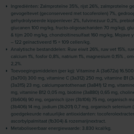
Ingrediënten: Zalmproteïne 35%, rijst 26%, zalmproteïne g
gevogeltevet (geconserveerd met tocoferolen) 7%, gedroog
gehydrolyseerde kippenlever 2%, fulvinezuur 0,2%, prebio
glucanen 100 mg/kg, fructo-oligosachariden 70 mg/kg), g
& tijm 200 mg/kg, chondroïtinesulfaat 160 mg/kg, Mojave 
– 122 geïnactiveerd 15 × 109 cellen/kg.
Analytische bestanddelen: Ruw eiwit 26%, ruw vet 15%, ruw
calcium 1%, fosfor 0,8%, natrium 1%, magnesium 0,15% , o
2,2%.
Toevoegingsmiddelen (per kg): Vitamine A (3a672a) 16.500 I
(3a700) 300 mg, vitamine C (3a312) 250 mg, vitamine B1 (3
(3a315) 23 mg, calciumpantothenaat (3a841) 12 mg, vitamine
mg, vitamine B12 0,05 mg, biotine (3a880) 0,65 mg, cholin
(3b606) 90 mg, organisch ijzer (3b106) 75 mg, organisch 
(3b406) 14 mg, jodium (3b201) 0,7 mg, organisch selenium 
goedgekeurde natuurlijke antioxidanten: tocoferolextracten 
ascorbylpalmitaat (1b304) & rozemarijnextract.
Metaboliseerbaar energiewaarde: 3.830 kcal/kg.