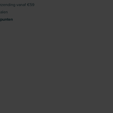
rzending vanaf €59
alen
tpunten