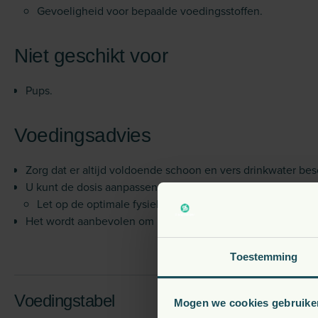
Gevoeligheid voor bepaalde voedingsstoffen.
Niet geschikt voor
Pups.
Voedingsadvies
Zorg dat er altijd voldoende schoon en vers drinkwater besc
U kunt de dosis aanpassen aan de leeftijd, activiteit, omg
Let op de optimale fysieke conditie van uw hond en ver
Het wordt aanbevolen om het voer droog of bevochtigd met
Toestemming
Voedingstabel
Mogen we cookies gebruike