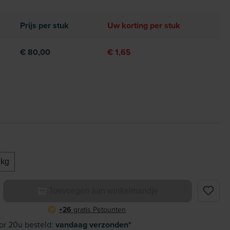
Prijs per stuk
Uw korting per stuk
€ 80,00
€ 1,65
 kg
elheid: Voer de gewenste hoeveelheid in of gebruik de knoppe
Toevoegen aan winkelmandje
+26
gratis Petpunten
P
or 20u besteld:
vandaag verzonden*