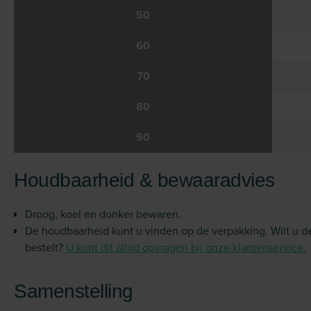
50
60
70
80
90
Houdbaarheid & bewaaradvies
Droog, koel en donker bewaren.
De houdbaarheid kunt u vinden op de verpakking. Wilt u 
bestelt?
U kunt dit altijd opvragen bij onze klantenservice.
Samenstelling