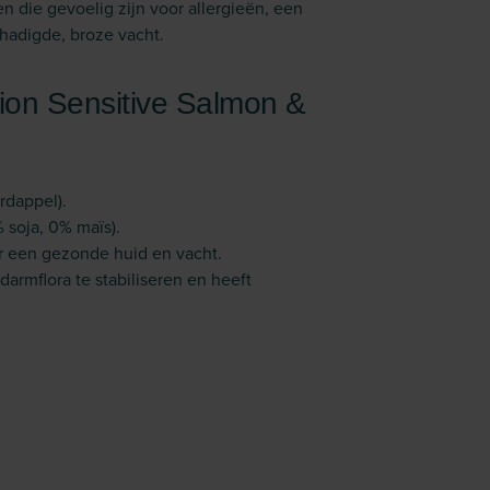
en die gevoelig zijn voor allergieën, een
hadigde, broze vacht.
tion Sensitive Salmon &
rdappel).
 soja, 0% maïs).
r een gezonde huid en vacht.
armflora te stabiliseren en heeft