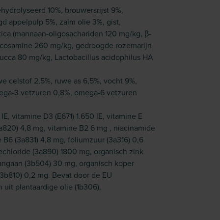
ehydrolyseerd 10%, brouwersrijst 9%,
d appelpulp 5%, zalm olie 3%, gist,
tica (mannaan-oligosachariden 120 mg/kg, β-
lucosamine 260 mg/kg, gedroogde rozemarijn
yucca 80 mg/kg, Lactobacillus acidophilus HA
e celstof 2,5%, ruwe as 6,5%, vocht 9%,
mega-3 vetzuren 0,8%, omega-6 vetzuren
E, vitamine D3 (E671) 1.650 IE, vitamine E
a820) 4,8 mg, vitamine B2 6 mg , niacinamide
 B6 (3a831) 4,8 mg, foliumzuur (3a316) 0,6
echloride (3a890) 1800 mg, organisch zink
mangaan (3b504) 30 mg, organisch koper
(3b810) 0,2 mg. Bevat door de EU
uit plantaardige olie (1b306),