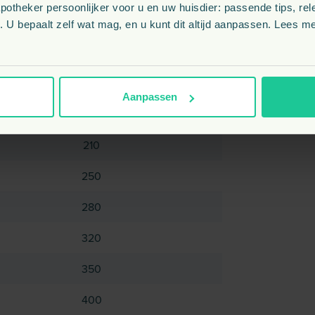
theker persoonlijker voor u en uw huisdier: passende tips, rel
Gram per dag
 U bepaalt zelf wat mag, en u kunt dit altijd aanpassen. Lees me
75
130
Aanpassen
170
210
250
280
320
350
400