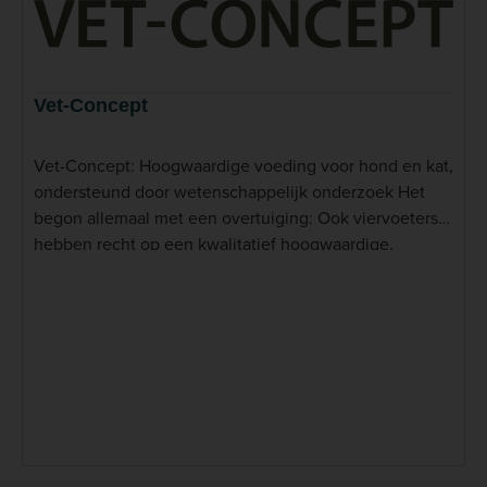
Vet-Concept
Vet-Concept: Hoogwaardige voeding voor hond en kat,
ondersteund door wetenschappelijk onderzoek Het
begon allemaal met een overtuiging: Ook viervoeters
hebben recht op een kwalitatief hoogwaardige,
gezonde en goed verdraaglijke voeding zonder
schadelijke additieven. Vet-Concept staat bekend om
zijn premium, hypoallergene diervoeding voor honden
en katten. Dit Duitse merk wordt veelvuldig
aanbevolen door dierenartsen en gebruikt in
dierenklinieken, vooral vanwege de wetenschappelijk
onderbouwde samenstellingen en de focus op voeding
die speciaal is ontwikkeld voor dieren met
voedselintoleranties en allergieën. Het assortiment