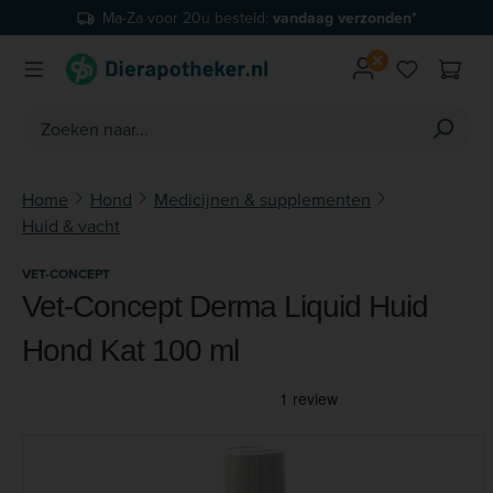
Ma-Za voor 20u besteld:
vandaag verzonden*
Ga naar de hoofdinhoud
Je hebt 0 
Home
Hond
Medicijnen & supplementen
Huid & vacht
VET-CONCEPT
Vet-Concept Derma Liquid Huid
Hond Kat 100 ml
Afbeeldingengalerij overslaan