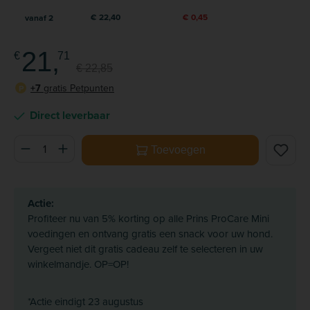
€ 22,40
€ 0,45
vanaf
2
21,
€
71
€ 22,85
+7
gratis Petpunten
P
Direct leverbaar
Producthoeveelheid: Voer de gewenste hoeveelheid in of ge
Toevoegen
Actie:
Profiteer nu van 5% korting op alle Prins ProCare Mini
voedingen en ontvang gratis een snack voor uw hond.
Vergeet niet dit gratis cadeau zelf te selecteren in uw
winkelmandje. OP=OP!
*Actie eindigt 23 augustus