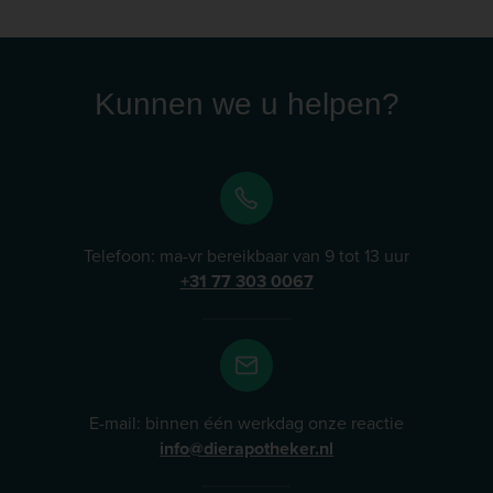
biedt verschillende eiwitbronnen, zoals Vet-Concept
Geit, Vet-Concept Paard, Vet-Concept Hert, en Vet-
Concept Konijn, die ideaal zijn voor huisdieren met
gevoelige spijsverteringen of allergieën. Lees meer
Kunnen we u helpen?
Telefoon: ma-vr bereikbaar van 9 tot 13 uur
+31 77 303 0067
E-mail: binnen één werkdag onze reactie
info@dierapotheker.nl