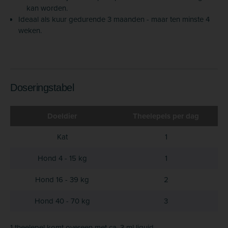
kan worden.
Ideaal als kuur gedurende 3 maanden - maar ten minste 4
weken.
Doseringstabel
Doeldier
Theelepels per dag
Kat
1
Hond 4 - 15 kg
1
Hond 16 - 39 kg
2
Hond 40 - 70 kg
3
1 theelepel komt overeen met ca. 3 ml liquid.