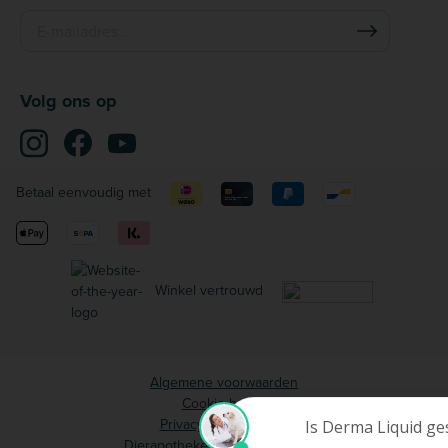
Volg ons op
Betaal eenvoudig met
Winkel vertrouwd
Algemene voorwaarden
Cookie beleid
Privacy voorwaarden
Dierapotheker.nl © 2006 - 2026