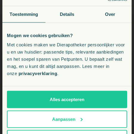
Voor welke huid- en vachtproblemen is dit
product geschikt?
Toestemming
Details
Over
U kunt dit supplement gebruiken bij jeuk, schilferige huid,
doffe vacht, haaruitval, allergiegerelateerde huidklachten en
ondersteuning tijdens de ruiperiode.
Mogen we cookies gebruiken?
Voeding, snacks, supplementen en meer voor uw dier
Met cookies maken we Dierapotheker persoonlijker voor
Kan Vet-Concept Derma Liquid ook preventief
u en uw huisdier: passende tips, relevante aanbiedingen
en het soepel sparen van Petpunten. U bepaalt zelf wat
worden ingezet?
Kies uw land:
mag, en u kunt dit altijd aanpassen. Lees meer in
onze
privacyverklaring
.
NL
Vanaf welke leeftijd mag uw dier Vet-Concept
Derma Liquid gebruiken?
BE
Alles accepteren
Is dit product geschikt voor langdurig gebruik?
Aanpassen