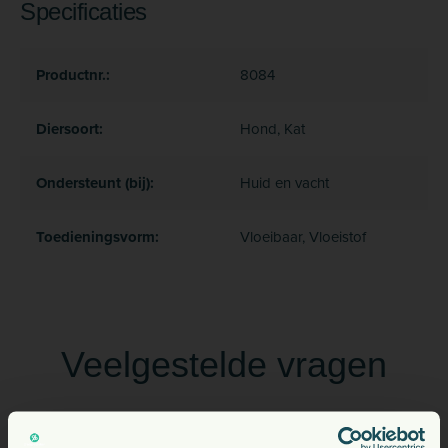
Specificaties
Productnr.:
8084
Diersoort:
Hond, Kat
Ondersteunt (bij):
Huid en vacht
Toedieningsvorm:
Vloeibaar, Vloeistof
Veelgestelde vragen