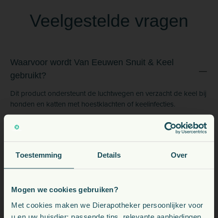
Veelgestelde vragen
Waarvoor wordt Van Eeuwen Snuit & Keel
gebruikt?
Dit product ondersteunt de luchtwegen en verzacht de keel bij
honden en katten met hoestklachten of keelinfecties.
Mag dit middel langdurig worden gebruikt?
Toestemming
Details
Over
Kan Van Eeuwen Snuit & Keel preventief
worden ingezet?
Mogen we cookies gebruiken?
Voeding, snacks, supplementen en meer voor uw dier
Met cookies maken we Dierapotheker persoonlijker voor
u en uw huisdier: passende tips, relevante aanbiedingen