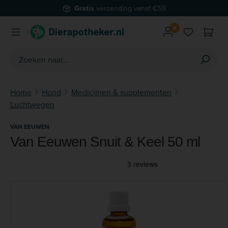
Gratis
verzending vanaf €59
Ga naar de hoofdinhoud
Je hebt 0 
Home
Hond
Medicijnen & supplementen
Luchtwegen
VAN EEUWEN
Van Eeuwen Snuit & Keel 50 ml
Afbeeldingengalerij overslaan