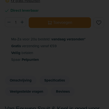
+7
gratis Petpunten
P
Direct leverbaar
Producthoeveelheid: Voer de gewenste hoeveelheid in of ge
Toevoegen
Ma-Za voor 20u besteld:
vandaag verzonden*
Gratis
verzending vanaf €59
Veilig
betalen
Spaar
Petpunten
Omschrijving
Specificaties
Veelgestelde vragen
Reviews
Van Eeuwen Snuit & Keel is goed voor