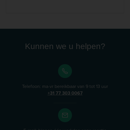
dienen productvormen. (Voorheen Tap Health &gt;
Total Animal Products) Binnen het assortiment vindt u
onder andere producten gericht op het
bewegingsapparaat, ontspanning en de natuurlijke
weerstand. Hierdoor kan een supplement worden
gekozen dat aansluit bij de specifieke behoefte van uw
hond of kat. Lees meer
Kunnen we u helpen?
Telefoon: ma-vr bereikbaar van 9 tot 13 uur
+31 77 303 0067