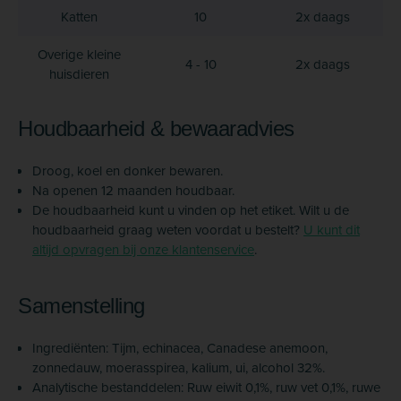
Katten
10
2x daags
Overige kleine
4 - 10
2x daags
huisdieren
Houdbaarheid & bewaaradvies
Droog, koel en donker bewaren.
Na openen 12 maanden houdbaar.
De houdbaarheid kunt u vinden op het etiket. Wilt u de
houdbaarheid graag weten voordat u bestelt?
U kunt dit
altijd opvragen bij onze klantenservice
.
Samenstelling
Ingrediënten: Tijm, echinacea, Canadese anemoon,
zonnedauw, moerasspirea, kalium, ui, alcohol 32%.
Analytische bestanddelen: Ruw eiwit 0,1%, ruw vet 0,1%, ruwe