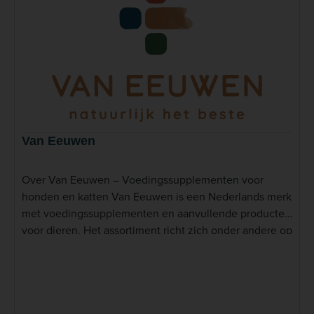
Van Eeuwen
Over Van Eeuwen – Voedingssupplementen voor
honden en katten Van Eeuwen is een Nederlands merk
met voedingssupplementen en aanvullende producten
voor dieren. Het assortiment richt zich onder andere op
honden en katten en bevat producten voor
verschillende nutritionele behoeften. Van Eeuwen
combineert hiervoor uiteenlopende ingrediënten in
vloeibare supplementen en andere eenvoudig toe te