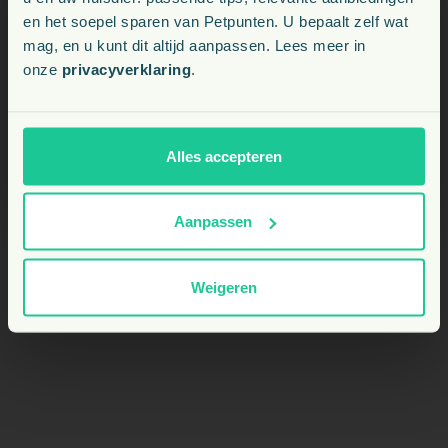
Mag Van Eeuwen Snuit & Keel gecombineerd
en het soepel sparen van Petpunten. U bepaalt zelf wat
Kies uw land:
worden met andere middelen?
mag, en u kunt dit altijd aanpassen. Lees meer in
onze
privacyverklaring
.
NL
Kan Van Eeuwen Snuit & Keel ook bij allergische
BE
luchtwegklachten worden gebruikt?
Alles accepteren
Aanpassen
Weigeren