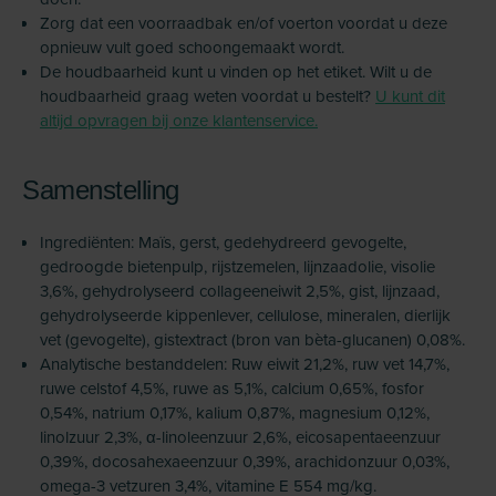
Zorg dat een voorraadbak en/of voerton voordat u deze
opnieuw vult goed schoongemaakt wordt.
De houdbaarheid kunt u vinden op het etiket. Wilt u de
houdbaarheid graag weten voordat u bestelt?
U kunt dit
altijd opvragen bij onze klantenservice.
Samenstelling
Ingrediënten: Maïs, gerst, gedehydreerd gevogelte,
gedroogde bietenpulp, rijstzemelen, lijnzaadolie, visolie
3,6%, gehydrolyseerd collageeneiwit 2,5%, gist, lijnzaad,
gehydrolyseerde kippenlever, cellulose, mineralen, dierlijk
vet (gevogelte), gistextract (bron van bèta-glucanen) 0,08%.
Analytische bestanddelen: Ruw eiwit 21,2%, ruw vet 14,7%,
ruwe celstof 4,5%, ruwe as 5,1%, calcium 0,65%, fosfor
0,54%, natrium 0,17%, kalium 0,87%, magnesium 0,12%,
linolzuur 2,3%, α-linoleenzuur 2,6%, eicosapentaeenzuur
0,39%, docosahexaeenzuur 0,39%, arachidonzuur 0,03%,
omega-3 vetzuren 3,4%, vitamine E 554 mg/kg.