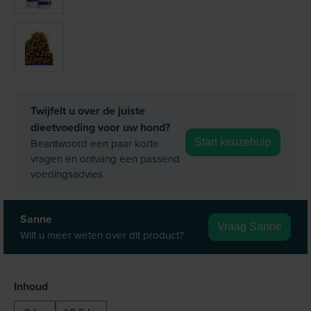
Twijfelt u over de juiste
dieetvoeding voor uw hond?
Beantwoord een paar korte
Start keuzehulp
vragen en ontvang een passend
voedingsadvies.
Sanne
Vraag Sanne
Wilt u meer weten over dit product?
Selecteer
Inhoud