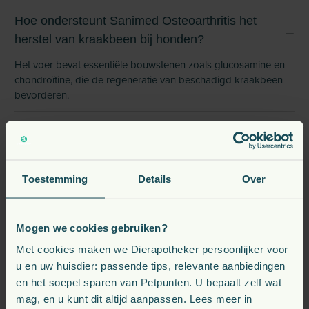
Hoe ondersteunt Sanimed Osteoarthritis het
herstel van kraakbeen bij honden?
Het voer bevat essentiële bouwstenen zoals glucosamine en
chondroïtine, die de regeneratie van beschadigd kraakbeen
bevorderen.
Bevat Sanimed Osteoarthritis omega-3 vetzuren
voor ontstekingsremmende werking?
Toestemming
Details
Over
Is Sanimed Osteoarthritis speciaal ontworpen
voor honden met artrose?
Mogen we cookies gebruiken?
Met cookies maken we Dierapotheker persoonlijker voor
u en uw huisdier: passende tips, relevante aanbiedingen
Hoe draagt dit voer bij aan het behoud van een
en het soepel sparen van Petpunten. U bepaalt zelf wat
mag, en u kunt dit altijd aanpassen. Lees meer in
gezond gewicht bij honden met artrose?