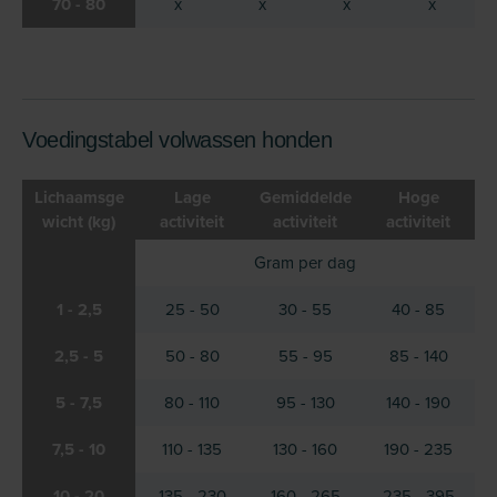
70 - 80
x
x
x
x
Voedingstabel volwassen honden
Lichaamsge
Lage
Gemiddelde
Hoge
wicht (kg)
activiteit
activiteit
activiteit
Gram per dag
1 - 2,5
25 - 50
30 - 55
40 - 85
2,5 - 5
50 - 80
55 - 95
85 - 140
5 - 7,5
80 - 110
95 - 130
140 - 190
7,5 - 10
110 - 135
130 - 160
190 - 235
10 - 20
135 - 230
160 - 265
235 - 395