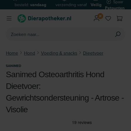
Spaar
besteld:
vandaag
verzending vanaf
Veilig
Ga naar de hoofdinhoud
Petpunten
verzonden*
€59
betalen
Home
Hond
Voeding & snacks
Dieetvoer
SANIMED
Sanimed Osteoarthritis Hond
Dieetvoer:
Gewrichtsondersteuning - Artrose -
Visolie