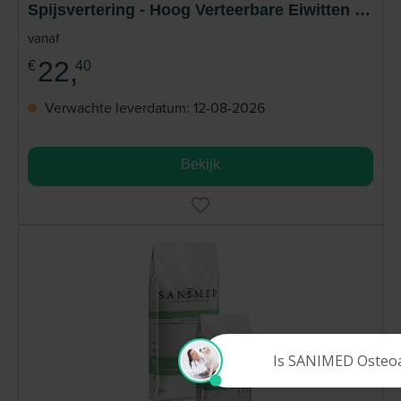
Spijsvertering - Hoog Verteerbare Eiwitten -
Acute diarree
vanaf
22,
€
40
Verwachte leverdatum: 12-08-2026
Bekijk