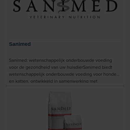
Sanimed
Sanimed: wetenschappelijk onderbouwde voeding
voor de gezondheid van uw huisdierSanimed biedt
wetenschappelijk onderbouwde voeding voor honden
en katten, ontwikkeld in samenwerking met
dierenartsen en voedingsdeskundigen. Het merk richt
zich op het verbeteren van de gezondheid van
huisdieren door diëten te ontwikkelen die specifiek
zijn afgestemd op verschillende
gezondheidsbehoeften zoals gewichtsbeheersing,
huidproblemen en spijsverteringsstoornissen. Anton
Beyer, oprichter van Sanimed, creëerde het merk met