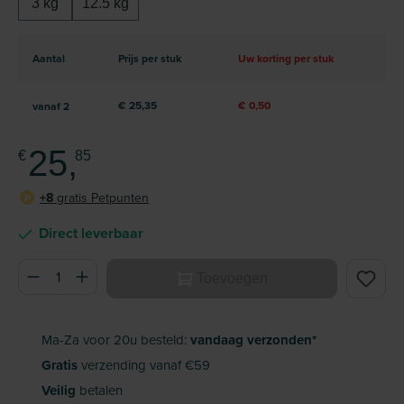
3 kg
12.5 kg
Aantal
Prijs per stuk
Uw korting per stuk
€ 25,35
€ 0,50
vanaf
2
25,
€
85
+8
gratis Petpunten
P
Direct leverbaar
Producthoeveelheid: Voer de gewenste hoeveelheid in of ge
Toevoegen
Ma-Za voor 20u besteld:
vandaag verzonden*
Gratis
verzending vanaf €59
Veilig
betalen