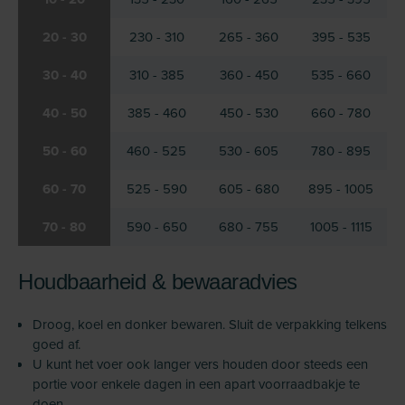
20 - 30
230 - 310
265 - 360
395 - 535
30 - 40
310 - 385
360 - 450
535 - 660
40 - 50
385 - 460
450 - 530
660 - 780
50 - 60
460 - 525
530 - 605
780 - 895
60 - 70
525 - 590
605 - 680
895 - 1005
70 - 80
590 - 650
680 - 755
1005 - 1115
Houdbaarheid & bewaaradvies
Droog, koel en donker bewaren. Sluit de verpakking telkens
goed af.
U kunt het voer ook langer vers houden door steeds een
portie voor enkele dagen in een apart voorraadbakje te
doen.