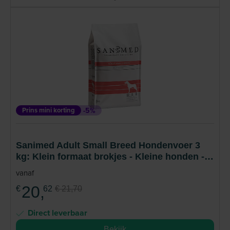
Prins mini korting
-5%
Sanimed Adult Small Breed Hondenvoer 3
kg: Klein formaat brokjes - Kleine honden -
Volledig diervoeder
vanaf
20,
€
62
€ 21,70
Direct leverbaar
Bekijk