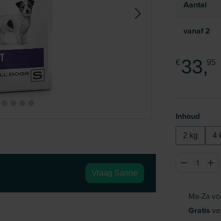
Aantal
vanaf
2
33,
€
95
Selecteer
Inhoud
2 kg
4 
Producthoeve
Vraag Sanne
Ma-Za vo
Gratis
ve