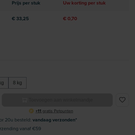
Prijs per stuk
Uw korting per stuk
€ 33,25
€ 0,70
kg
8 kg
elheid: Voer de gewenste hoeveelheid in of gebruik de knoppe
Toevoegen aan winkelmandje
+11
gratis Petpunten
P
or 20u besteld:
vandaag verzonden*
rzending vanaf €59