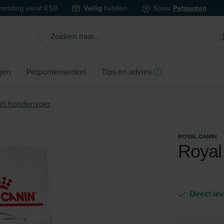
zending vanaf €59
Veilig
betalen
Spaar
Petpunten
gen
Petpuntenwinkel
Tips en advies
lt hondenvoer
ROYAL CANIN
Royal
Direct le