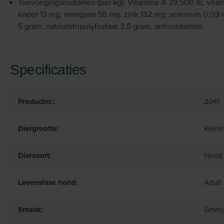
Toevoegingsmiddelen (per kg): Vitamine A 29.500 IE, vita
koper 13 mg, mangaan 55 mg, zink 132 mg, selenium 0,09 m
5 gram, natriumtripolyfosfaat 3,5 gram, antioxidanten.
Specificaties
Productnr.:
2041
Diergrootte:
Klein
Diersoort:
Hond
Levensfase hond:
Adult
Smaak:
Gevog