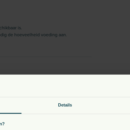
hikbaar is.
odig de hoeveelheid voeding aan.
rmaal actief
Zeer actief
ram per dag
Details
55
60
75
80
n?