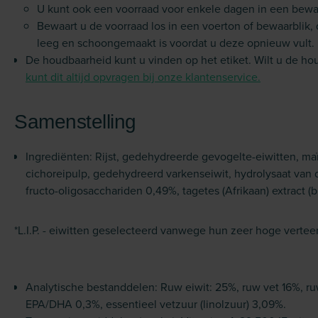
U kunt ook een voorraad voor enkele dagen in een bewa
Bewaart u de voorraad los in een voerton of bewaarblik, 
leeg en schoongemaakt is voordat u deze opnieuw vult.
De houdbaarheid kunt u vinden op het etiket. Wilt u de h
kunt dit altijd opvragen bij onze klantenservice.
Samenstelling
Ingrediënten: Rijst, gedehydreerde gevogelte-eiwitten, maïs
cichoreipulp, gedehydreerd varkenseiwit, hydrolysaat van die
fructo-oligosacchariden 0,49%, tagetes (Afrikaan) extract (b
*L.I.P. - eiwitten geselecteerd vanwege hun zeer hoge vertee
Analytische bestanddelen: Ruw eiwit: 25%, ruw vet 16%, ru
EPA/DHA 0,3%, essentieel vetzuur (linolzuur) 3,09%.