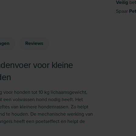
Veilig
bet
Spaar
Pe
agen
Reviews
ndenvoer voor kleine
den
g voor honden tot 10 kg lichaamsgewicht,
wat een volwassen hond nodig heeft. Het
ftes van kleinere hondenrassen. Zo helpt
ond te houden. De mechanische werking van
gers heeft een poets­effect en helpt de