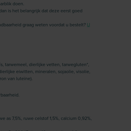
arblik doen.
dan is het belangrijk dat deze eerst goed
oudbaarheid graag weten voordat u bestelt?
U
, tarwemeel, dierlijke vetten, tarwegluten*,
rlijke eiwitten, mineralen, sojaolie, visolie,
ron van luteïne).
rbaarheid.
we as 7,5%, ruwe celstof 1,5%, calcium 0,92%,