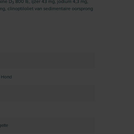
mine D
800 IE, ijzer 43 mg, jodium 4,3 mg,
3
g, clinoptiloliet van sedimentaire oorsprong
e Hond
elte