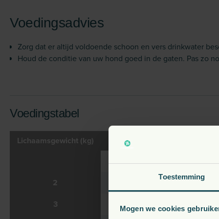
Voedingsadvies
Zorg dat er altijd voldoende schoon en vers drinkwater besc
Houd de conditie van uw hond goed in de gaten. Pas zo n
Voedingstabel
Lichaamsgewicht (kg)
Weinig actief
No
G
Toestemming
2
50
3
65
Mogen we cookies gebruike