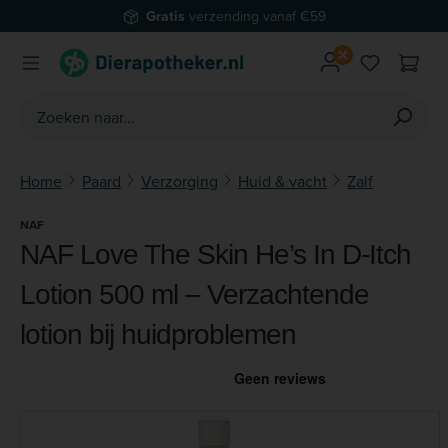
Gratis
verzending vanaf €59
Ga naar de hoofdinhoud
Je hebt 0 
Home
Paard
Verzorging
Huid & vacht
Zalf
NAF
NAF Love The Skin He’s In D-Itch
Lotion 500 ml – Verzachtende
lotion bij huidproblemen
Afbeeldingengalerij overslaan