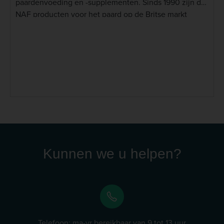
paardenvoeding en -supplementen. Sinds 1990 zijn de
NAF producten voor het paard op de Britse markt
verschenen, waar ze sindsdien een sterke reputatie
hebben opgebouwd. De natuurlijke NAF producten
hebben inmiddels ook hun weg gevonden naar
Nederlandse paardenprofessionals en dierenartsen.
NAF staat bekend om zijn innovatieve,
wetenschappelijk onderbouwde oplossingen die
paarden op een natuurlijke manier ondersteunen. De
producten worden wereldwijd aanbevolen door ruiters
en dierenartsen. Lees meer
Kunnen we u helpen?
Telefoon: ma-vr bereikbaar van 9 tot 13 uur