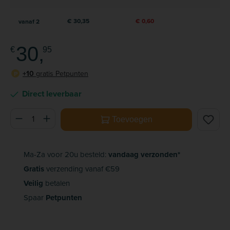
€ 30,35
€ 0,60
vanaf
2
30,
€
95
+10
gratis Petpunten
P
Direct leverbaar
Producthoeveelheid: Voer de gewenste hoeveelheid in of ge
Toevoegen
Ma-Za voor 20u besteld:
vandaag verzonden*
Gratis
verzending vanaf €59
Veilig
betalen
Spaar
Petpunten