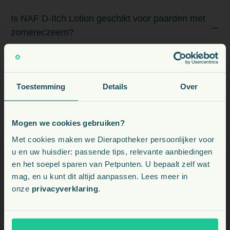
Is NAF D-Itch Lotion geschikt voor paarden met
zomereczeem?
Ja, deze lotion wordt vaak gebruikt als verzachtende
verzorging bij paarden met zomereczeem.
Toestemming
Details
Over
Hoe breng ik NAF D-Itch Lotion het beste aan?
Mogen we cookies gebruiken?
Mag ik de lotion ook gebruiken op plekken waar
Voeding, snacks, supplementen en meer voor uw dier
Met cookies maken we Dierapotheker persoonlijker voor
mijn paard al heeft gekrabd of de huid kapot is?
u en uw huisdier: passende tips, relevante aanbiedingen
en het soepel sparen van Petpunten. U bepaalt zelf wat
Kies uw land:
mag, en u kunt dit altijd aanpassen. Lees meer in
onze
privacyverklaring
.
NL
BE