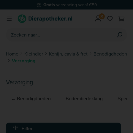
Gratis
verzending vanaf €59
Ga naar de hoofdinhoud
Je hebt 0 
Home
Kleindier
Konijn, cavia & fret
Benodigdheden
Verzorging
Verzorging
← Benodigdheden
Bodembedekking
Speelg
Filter