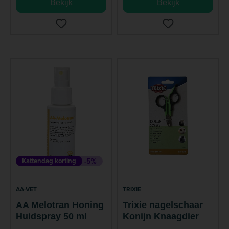
Bekijk
Bekijk
Kattendag korting
-5%
AA-VET
TRIXIE
AA Melotran Honing
Trixie nagelschaar
Huidspray 50 ml
Konijn Knaagdier