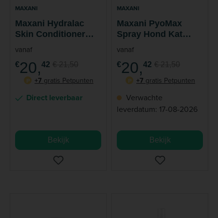
MAXANI
MAXANI
Maxani Hydralac
Maxani PyoMax
Skin Conditioner
Spray Hond Kat
Spray 200 ml
Paard 200 ml
vanaf
vanaf
20,
20,
€
42
€ 21,50
€
42
€ 21,50
+7
gratis Petpunten
+7
gratis Petpunten
P
P
Direct leverbaar
Verwachte
leverdatum: 17-08-2026
Bekijk
Bekijk