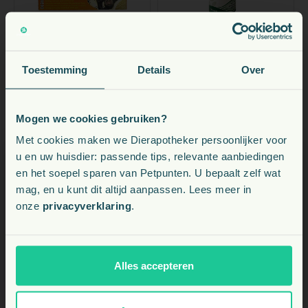
Kattendag korting
-5%
SNUGGLESAFE
VET'S BEST
Toestemming
Details
Over
SnuggleSafe
Vet’s Best Waterless
Warmteschijf Konijn
Small Animal Bath
Knaagdier Hond
Droogshampoo
vanaf
vanaf
Mogen we cookies gebruiken?
Konijn Knaagdier
Voeding, snacks, supplementen en meer voor uw dier
32,
11,
€
44
€ 34,15
€
50
Met cookies maken we Dierapotheker persoonlijker voor
u en uw huisdier: passende tips, relevante aanbiedingen
+11
gratis Petpunten
+3
gratis Petpunten
P
P
en het soepel sparen van Petpunten. U bepaalt zelf wat
Kies uw land:
Direct leverbaar
Direct leverbaar
mag, en u kunt dit altijd aanpassen. Lees meer in
onze
privacyverklaring
.
NL
Bekijk
Bekijk
BE
Alles accepteren