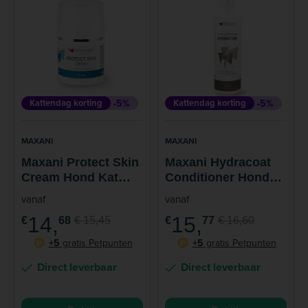
Kattendag korting
-5%
Kattendag korting
-5%
MAXANI
MAXANI
Maxani Protect Skin
Maxani Hydracoat
Cream Hond Kat
Conditioner Hond
Paard 30 ml
Kat 200 ml
vanaf
vanaf
14,
15,
€
68
€ 15,45
€
77
€ 16,60
+5
gratis Petpunten
+5
gratis Petpunten
P
P
Direct leverbaar
Direct leverbaar