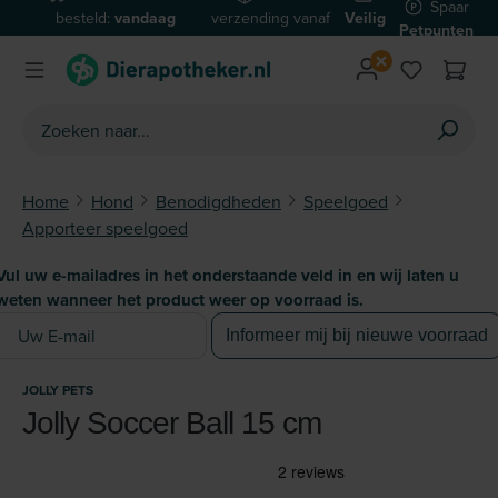
Spaar
besteld:
vandaag
verzending vanaf
Veilig
Ga naar de hoofdinhoud
Petpunten
verzonden*
€59
betalen
Home
Hond
Benodigdheden
Speelgoed
Apporteer speelgoed
Vul uw e-mailadres in het onderstaande veld in en wij laten u
weten wanneer het product weer op voorraad is.
Uw E-mail
Informeer mij bij nieuwe voorraad
JOLLY PETS
Jolly Soccer Ball 15 cm