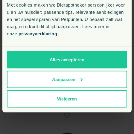
ontwerpen stimuleert Jolly Pets het natuurlijke
Met cookies maken we Dierapotheker persoonlijker voor
speelgedrag van honden, zoals apporteren, duwen,
u en uw huisdier: passende tips, relevante aanbiedingen
trekken en achtervolgen. De producten zijn ontworpen
en het soepel sparen van Petpunten. U bepaalt zelf wat
om langdurig speelplezier te bieden, zelfs voor
mag, en u kunt dit altijd aanpassen. Lees meer in
krachtige kauwers.Lees meer
onze
privacyverklaring
.
Jolly Bal Push-n-Play
Alles accepteren
15,
€
55
Aanpassen
Verwachte leverdatum: 10-08-2026
Weigeren
Bekijk