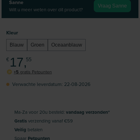
Sanne
Vraag Sanne
Wilt u meer weten over dit product?
Selecteer
Kleur
Blauw
Groen
Oceaanblauw
17,
€
55
+5
gratis Petpunten
P
Verwachte leverdatum: 22-08-2026
Ma-Za voor 20u besteld:
vandaag verzonden*
Gratis
verzending vanaf €59
Veilig
betalen
Spaar
Petpunten