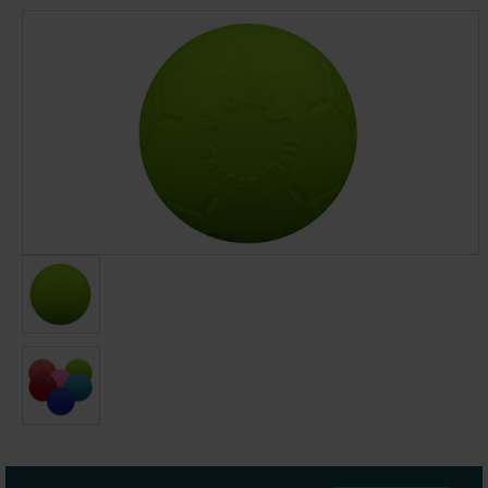
Afbeeldingengalerij overslaan