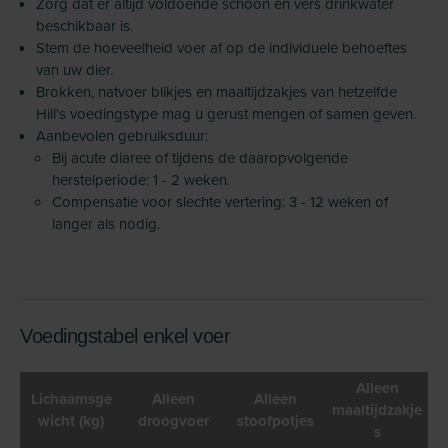
Zorg dat er altijd voldoende schoon en vers drinkwater
beschikbaar is.
Stem de hoeveelheid voer af op de individuele behoeftes
van uw dier.
Brokken, natvoer blikjes en maaltijdzakjes van hetzelfde
Hill's voedingstype mag u gerust mengen of samen geven.
Aanbevolen gebruiksduur:
Bij acute diaree of tijdens de daaropvolgende
herstelperiode: 1 - 2 weken.
Compensatie voor slechte vertering: 3 - 12 weken of
langer als nodig.
Voedingstabel enkel voer
Alleen
Lichaamsge
Alleen
Alleen
maaltijdzakje
wicht (kg)
droogvoer
stoofpotjes
s