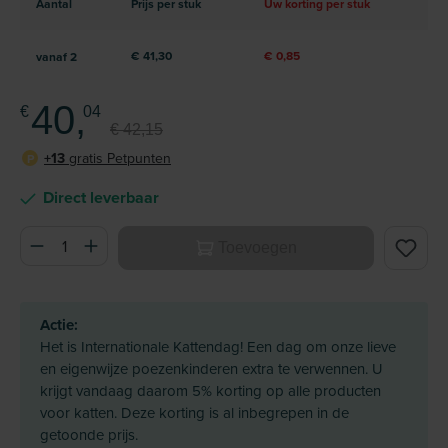
Aantal
Prijs per stuk
Uw korting per stuk
€ 41,30
€ 0,85
vanaf
2
40,
€
04
€ 42,15
+13
gratis Petpunten
P
Direct leverbaar
Producthoeveelheid: Voer de gewenste hoeveelheid in of ge
Toevoegen
Actie:
Het is Internationale Kattendag! Een dag om onze lieve
en eigenwijze poezenkinderen extra te verwennen. U
krijgt vandaag daarom 5% korting op alle producten
voor katten. Deze korting is al inbegrepen in de
getoonde prijs.