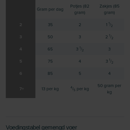
Potjes (82
Zakjes (85
Gram per dag
gram)
gram)
1
2
35
2
1
/
2
1
3
50
3
2
/
2
1
4
65
3
/
3
2
1
5
75
4
3
/
2
6
85
5
4
50 gram per
4
7+
13 per kg
/
per kg
5
kg
Voedingstabel gemengd voer