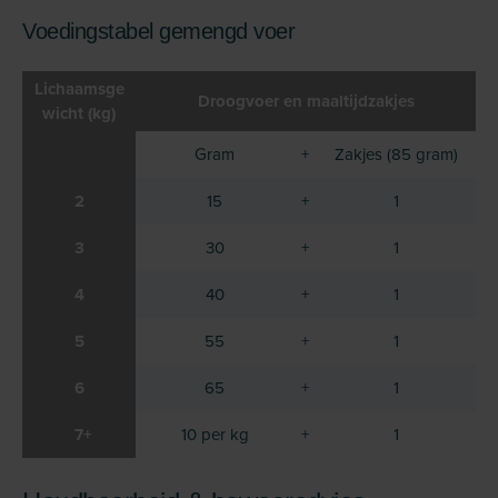
Voedingstabel gemengd voer
Lichaamsge
Droogvoer en maaltijdzakjes
wicht (kg)
Gram
+
Zakjes (85 gram)
2
15
+
1
3
30
+
1
4
40
+
1
5
55
+
1
6
65
+
1
7+
10 per kg
+
1