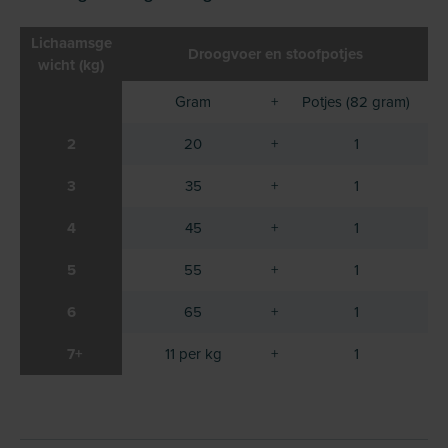
Lichaamsge
Droogvoer en stoofpotjes
wicht (kg)
Gram
+
Potjes (82 gram)
2
20
+
1
3
35
+
1
4
45
+
1
5
55
+
1
6
65
+
1
7+
11 per kg
+
1