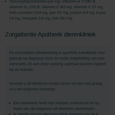
Toevoegingsmiddelen (per kg): Vitamine A 17.345 IE,
vitamine D
370 IE, vitamine E 183 mg, vitamine C 27 mg,
3
bétà-caroteen 0,04 mg, ijzer 11,7 mg, jodium 0,4 mg, koper
1,9 mg, mangaan 2,6 mg, zink 30,1 mg.
Zorgattentie Apotheek dierenkliniek
De prescription dieetvoeding is specifiek ontwikkeld voor
gebruik na diagnose door en onder begeleiding van een
dierenarts. Zo kan deze voeding optimaal worden ingezet
bij uw huisdier.
Voordat u dit dieetvoer koopt, horen wij dan ook graag
of u het volgende bevestigt:
Een dierenarts heeft mijn huisdier onderzocht en op
basis van zijn diagnose dit dieetvoer aanbevolen.
Ik begrijp en ben akkoord dat ik minstens om de 6