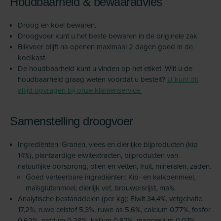
Houdbaarheid & bewaaradvies
Droog en koel bewaren.
Droogvoer kunt u het beste bewaren in de originele zak.
Blikvoer blijft na openen maximaal 2 dagen goed in de
koelkast.
De houdbaarheid kunt u vinden op het etiket. Wilt u de
houdbaarheid graag weten voordat u bestelt?
U kunt dit
altijd opvragen bij onze klantenservice.
Samenstelling droogvoer
Ingrediënten: Granen, vlees en dierlijke bijproducten (kip
14%), plantaardige eiwitextracten, bijproducten van
natuurlijke oorsprong, oliën en vetten, fruit, mineralen, zaden.
Goed verteerbare ingrediënten: Kip- en kalkoenmeel,
maïsglutenmeel, dierlijk vet, brouwersrijst, maïs.
Analytische bestanddelen (per kg): Eiwit 34,4%, vetgehalte
17,2%, ruwe celstof 5,3%, ruwe as 5,6%, calcium 0,77%, fosfor
0,62%, natrium 0,28%, kalium 0,87%, magnesium 0,07%,