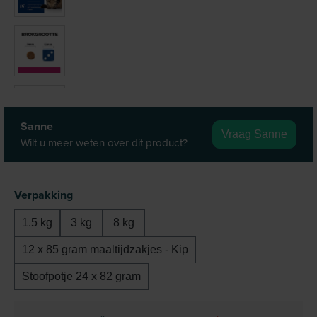
Sanne
Vraag Sanne
Wilt u meer weten over dit product?
Selecteer
Verpakking
1.5 kg
3 kg
8 kg
12 x 85 gram maaltijdzakjes - Kip
Stoofpotje 24 x 82 gram