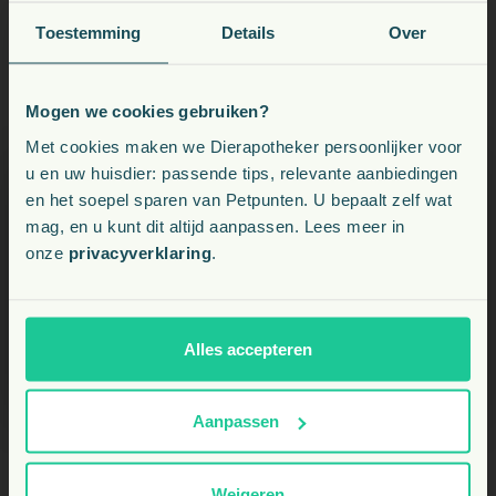
Toestemming
Details
Over
Veelgestelde vragen
Mogen we cookies gebruiken?
Voeding, snacks, supplementen en meer voor uw dier
Met cookies maken we Dierapotheker persoonlijker voor
u en uw huisdier: passende tips, relevante aanbiedingen
Waarvoor wordt Fibra Anti-Itch Crème gebruikt
en het soepel sparen van Petpunten. U bepaalt zelf wat
Kies uw land:
bij paarden?
mag, en u kunt dit altijd aanpassen. Lees meer in
onze
privacyverklaring
.
Fibra Anti-Itch Crème is speciaal ontwikkeld voor paarden die
NL
last hebben van jeuk, huidirritaties, en schuurplekken. Het
helpt bij het verlichten van jeuk, kalmeert de huid en
BE
ondersteunt het herstel van beschadigde huid door schuren of
Alles accepteren
insectenbeten.
Aanpassen
Hoe vaak moet Fibra Anti-Itch Crème worden
aangebracht op de huid van een paard?
Weigeren