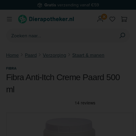
Gratis
verzending vanaf €59
Ga naar de hoofdinhoud
Je hebt 0 
Home
Paard
Verzorging
Staart & manen
FIBRA
Fibra Anti-Itch Creme Paard 500
ml
Afbeeldingengalerij overslaan