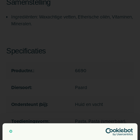
Samenstelling
Ingrediënten: Waxachtige vetten, Etherische oliën, Vitaminen,
Mineralen.
Specificaties
Productnr.:
6690
Diersoort:
Paard
Ondersteunt (bij):
Huid en vacht
Toedieningsvorm:
Pasta, Pasta (smeerbaar),
Smeerbaar