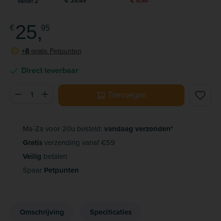
€ 25,45
€ 0,50
vanaf
2
25,
€
95
+8
gratis Petpunten
P
Direct leverbaar
Producthoeveelheid: Voer de gewenste hoeveelheid in of ge
Toevoegen
Ma-Za voor 20u besteld:
vandaag verzonden*
Gratis
verzending vanaf €59
Veilig
betalen
Spaar
Petpunten
Omschrijving
Specificaties