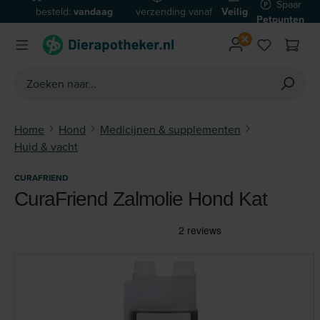
Spaar
besteld:
vandaag
verzending vanaf
Veilig
Ga naar de hoofdinhoud
Petpunten
verzonden*
€59
betalen
Home
Hond
Medicijnen & supplementen
Huid & vacht
CURAFRIEND
CuraFriend Zalmolie Hond Kat
Afbeeldingengalerij overslaan