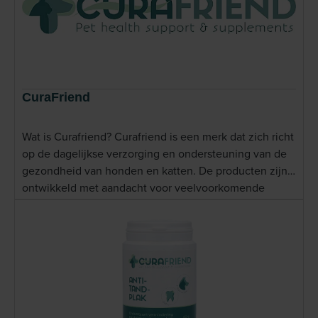
CuraFriend
Wat is Curafriend? Curafriend is een merk dat zich richt
op de dagelijkse verzorging en ondersteuning van de
gezondheid van honden en katten. De producten zijn
ontwikkeld met aandacht voor veelvoorkomende
klachten, zoals een doffe vacht, tandplakvorming of
verminderde weerstand. Het merk staat bekend om de
inzet van goed onderzochte ingredi&euml;nten en
toegankelijke toepassingen die eenvoudig in het
dagelijks ritme van dier en eigenaar passen. De
verzorgingslijn van Curafriend bestaat uit onder andere
supplementen, gebitsverzorgingsproducten en