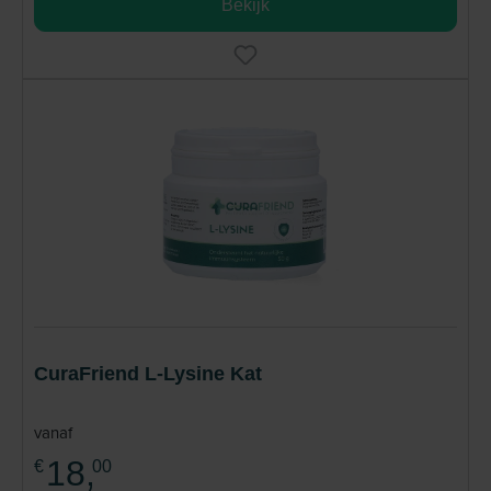
Bekijk
CuraFriend L-Lysine Kat
vanaf
18,
€
00