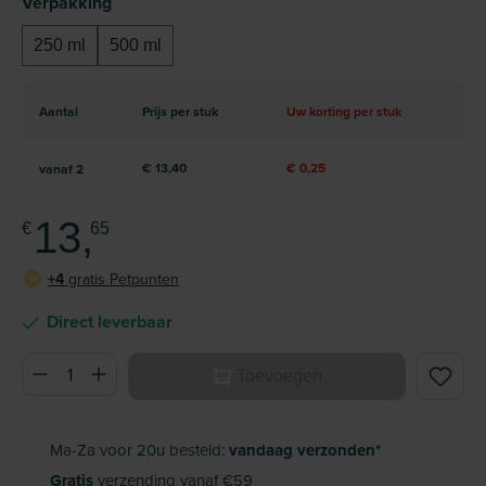
Selecteer
Verpakking
250 ml
500 ml
Aantal
Prijs per stuk
Uw korting per stuk
€ 13,40
€ 0,25
vanaf
2
13,
€
65
+4
gratis Petpunten
P
Direct leverbaar
Producthoeveelheid: Voer de gewenste hoeveelheid in of ge
Toevoegen
Ma-Za voor 20u besteld:
vandaag verzonden*
Gratis
verzending vanaf €59