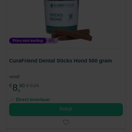
Prins mini korting
-5%
CuraFriend Dental Sticks Hond 500 gram
vanaf
8,
€
60
€ 9,05
Direct leverbaar
Bekijk