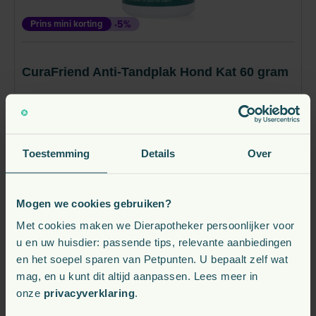
huidverzorgingsmiddelen. Alle producten zijn
afgestemd op de behoeften van gezelschapsdieren,
Prins mini korting
-5%
met als uitgangspunt: ondersteunen waar nodig,
zonder onnodige toevoegingen. Lees meer
CuraFriend Anti-Tandplak Hond Kat 60 gram
vanaf
11,
€
68
€ 12,30
Toestemming
Details
Over
Direct leverbaar
Bekijk
Mogen we cookies gebruiken?
Met cookies maken we Dierapotheker persoonlijker voor
u en uw huisdier: passende tips, relevante aanbiedingen
en het soepel sparen van Petpunten. U bepaalt zelf wat
mag, en u kunt dit altijd aanpassen. Lees meer in
onze
privacyverklaring
.