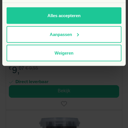
Alles accepteren
Prins mini korting
-5%
Aanpassen
CuraFriend Catnip Spray 150 ml
Weigeren
vanaf
9,
€
07
€ 9,55
Direct leverbaar
Bekijk