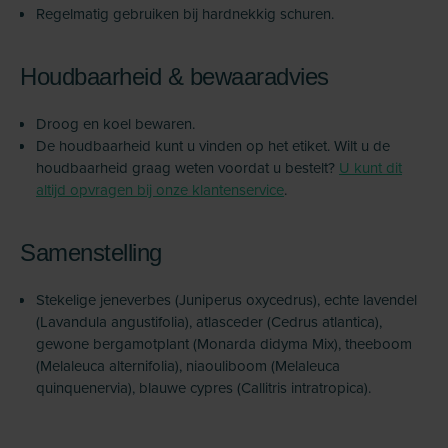
Regelmatig gebruiken bij hardnekkig schuren.
Houdbaarheid & bewaaradvies
Droog en koel bewaren.
De houdbaarheid kunt u vinden op het etiket. Wilt u de
houdbaarheid graag weten voordat u bestelt?
U kunt dit
altijd opvragen bij onze klantenservice
.
Samenstelling
Stekelige jeneverbes (Juniperus oxycedrus), echte lavendel
(Lavandula angustifolia), atlasceder (Cedrus atlantica),
gewone bergamotplant (Monarda didyma Mix), theeboom
(Melaleuca alternifolia), niaouliboom (Melaleuca
quinquenervia), blauwe cypres (Callitris intratropica).