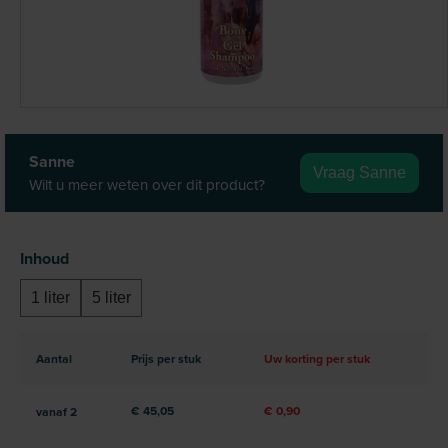
Sanne
Vraag Sanne
Wilt u meer weten over dit product?
Selecteer
Inhoud
1 liter
5 liter
Aantal
Prijs per stuk
Uw korting per stuk
€ 45,05
€ 0,90
vanaf
2