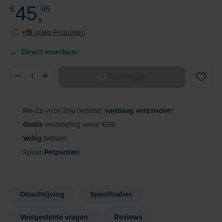
45,
€
95
+15
gratis Petpunten
P
Direct leverbaar
Producthoeveelheid: Voer de gewenste hoeveelheid in of ge
Toevoegen
Ma-Za voor 20u besteld:
vandaag verzonden*
Gratis
verzending vanaf €59
Veilig
betalen
Spaar
Petpunten
Omschrijving
Specificaties
Veelgestelde vragen
Reviews