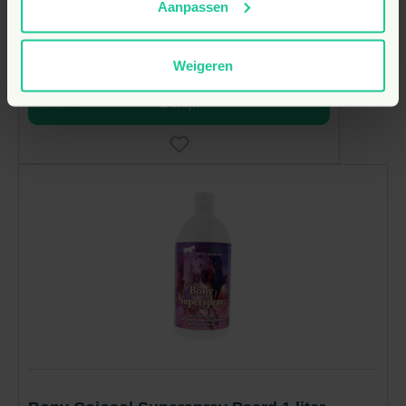
41,
€
10
Aanpassen
Verwachte leverdatum: 12-08-2026
Weigeren
Bekijk