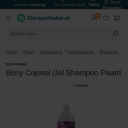
Spaar
besteld:
vandaag
verzending vanaf
Veilig
Ga naar de hoofdinhoud
Petpunten
verzonden*
€59
betalen
Home
Paard
Verzorging
Huid & vacht
Shampoo
BONYFARMA
Bony Cojosol Gel Shampoo Paard
Afbeeldingengalerij overslaan