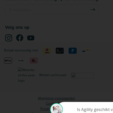
Volg ons op
Betaal eenvoudig met
Winkel vertrouwd
Algemene voorwaarden
Cookie beleid
Privacy voorwaarden