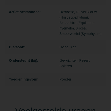
Actief bestanddeel:
Dextrose, Duivelsklauw
(Harpagophytum),
Schaafstro (Equisetum
hyemale), Silicea,
Smeerwortel (Symphytum)
Diersoort:
Hond, Kat
Ondersteunt (bij):
Gewrichten, Pezen,
Spieren
Toedieningsvorm:
Poeder
Veelgestelde vragen