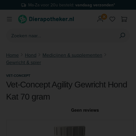
Ma-Za voor 20u besteld:
vandaag verzonden*
Ga naar de hoofdinhoud
Je hebt 0 
Home
Hond
Medicijnen & supplementen
Gewricht & spier
VET-CONCEPT
Vet-Concept Agility Gewricht Hond
Kat 70 gram
Afbeeldingengalerij overslaan