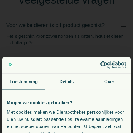
Voor welke dieren is dit product geschikt?
Het is geschikt voor zowel honden als katten, inclusief dieren
met allergieën.
Hoe snel merk ik effect na gebruik?
Toestemming
Details
Over
Kan ik dit preventief geven?
Mogen we cookies gebruiken?
Kan Vet-Concept Agility langdurig worden
Voeding, snacks, supplementen en meer voor uw dier
Met cookies maken we Dierapotheker persoonlijker voor
gebruikt?
u en uw huisdier: passende tips, relevante aanbiedingen
en het soepel sparen van Petpunten. U bepaalt zelf wat
Kies uw land: