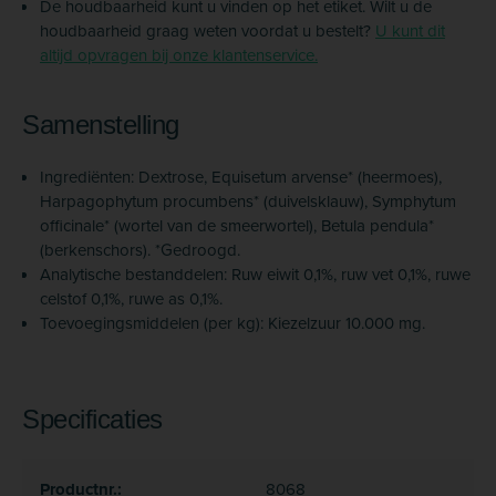
De houdbaarheid kunt u vinden op het etiket. Wilt u de
houdbaarheid graag weten voordat u bestelt?
U kunt dit
altijd opvragen bij onze klantenservice.
Samenstelling
Ingrediënten: Dextrose, Equisetum arvense* (heermoes),
Harpagophytum procumbens* (duivelsklauw), Symphytum
officinale* (wortel van de smeerwortel), Betula pendula*
(berkenschors). *Gedroogd.
Analytische bestanddelen: Ruw eiwit 0,1%, ruw vet 0,1%, ruwe
celstof 0,1%, ruwe as 0,1%.
Toevoegingsmiddelen (per kg): Kiezelzuur 10.000 mg.
Specificaties
Productnr.:
8068