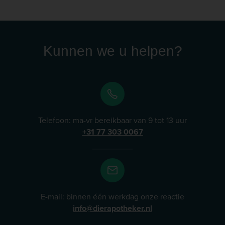
biedt verschillende eiwitbronnen, zoals Vet-Concept
Geit, Vet-Concept Paard, Vet-Concept Hert, en Vet-
Concept Konijn, die ideaal zijn voor huisdieren met
gevoelige spijsverteringen of allergieën. Lees meer
Kunnen we u helpen?
Telefoon: ma-vr bereikbaar van 9 tot 13 uur
+31 77 303 0067
E-mail: binnen één werkdag onze reactie
info@dierapotheker.nl