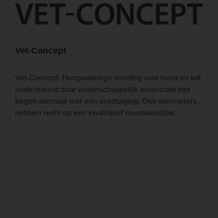
Vet-Concept
Vet-Concept: Hoogwaardige voeding voor hond en kat,
ondersteund door wetenschappelijk onderzoek Het
begon allemaal met een overtuiging: Ook viervoeters
hebben recht op een kwalitatief hoogwaardige,
gezonde en goed verdraaglijke voeding zonder
schadelijke additieven. Vet-Concept staat bekend om
zijn premium, hypoallergene diervoeding voor honden
en katten. Dit Duitse merk wordt veelvuldig
aanbevolen door dierenartsen en gebruikt in
dierenklinieken, vooral vanwege de wetenschappelijk
onderbouwde samenstellingen en de focus op voeding
die speciaal is ontwikkeld voor dieren met
voedselintoleranties en allergieën. Het assortiment