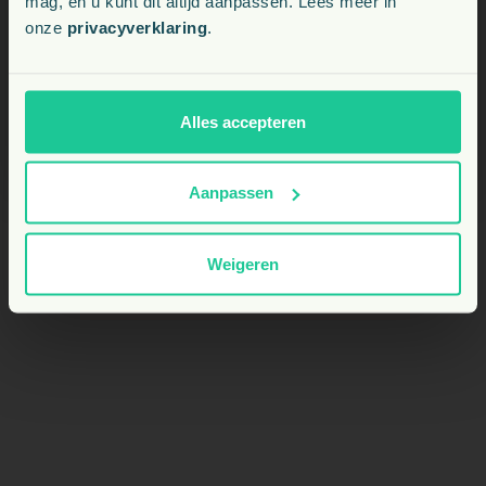
mag, en u kunt dit altijd aanpassen. Lees meer in
Kan ik dit combineren met andere
onze
privacyverklaring
.
NL
supplementen?
BE
Alles accepteren
Aanpassen
Weigeren