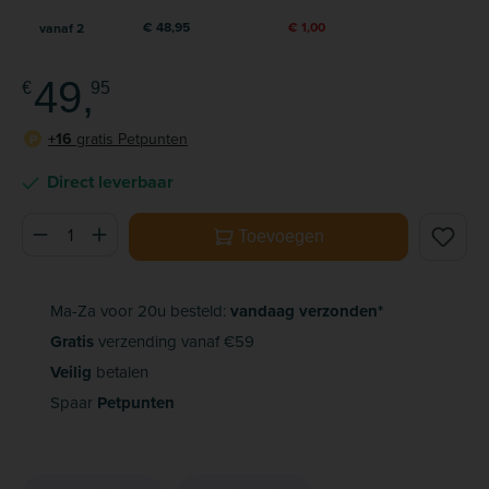
€ 48,95
€ 1,00
vanaf
2
49,
€
95
+16
gratis Petpunten
P
Direct leverbaar
Producthoeveelheid: Voer de gewenste hoeveelheid in of ge
Toevoegen
Ma-Za voor 20u besteld:
vandaag verzonden*
Gratis
verzending vanaf €59
Veilig
betalen
Spaar
Petpunten