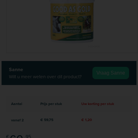
Sanne
Vraag Sanne
Wilt u meer weten over dit product?
Aantal
Prijs per stuk
Uw korting per stuk
€ 59,75
€ 1,20
vanaf
2
€
95