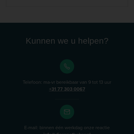
producten voor sport- en fokpaarden. TRM besteedt
veel aandacht aan kwaliteit, onderzoek en
productiecontrole. Vanuit de productiefaciliteiten in
Ierland worden de producten naar een groot aantal
landen wereldwijd geëxporteerd. Lees meer
Kunnen we u helpen?
Telefoon: ma-vr bereikbaar van 9 tot 13 uur
+31 77 303 0067
E-mail: binnen één werkdag onze reactie