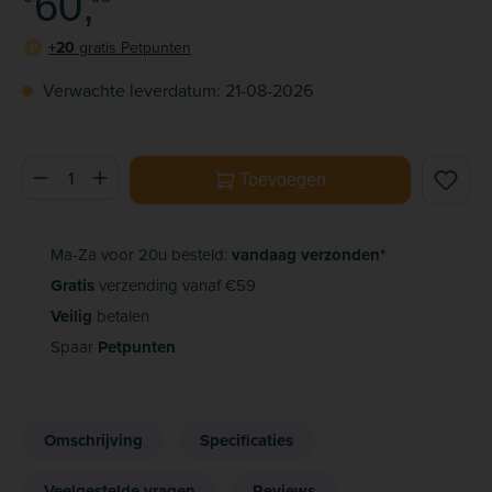
60,
+20
gratis Petpunten
P
Verwachte leverdatum: 21-08-2026
Producthoeveelheid: Voer de gewenste hoeveelheid in of ge
Toevoegen
Ma-Za voor 20u besteld:
vandaag verzonden*
Gratis
verzending vanaf €59
Veilig
betalen
Spaar
Petpunten
Omschrijving
Specificaties
Veelgestelde vragen
Reviews