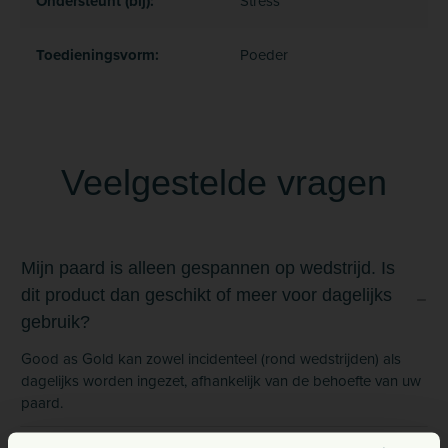
Ondersteunt (bij):
Stress
Toedieningsvorm:
Poeder
Veelgestelde vragen
Mijn paard is alleen gespannen op wedstrijd. Is
dit product dan geschikt of meer voor dagelijks
gebruik?
Good as Gold kan zowel incidenteel (rond wedstrijden) als
dagelijks worden ingezet, afhankelijk van de behoefte van uw
paard.