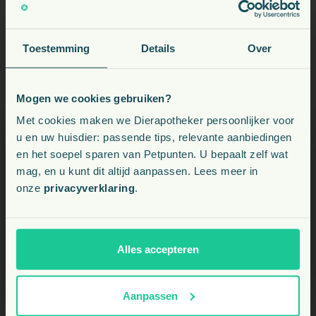
Kan mijn paard hier suf of minder alert van
worden tijdens het rijden?
Toestemming
Details
Over
Is dit product dopingvrij en veilig voor gebruik
Mogen we cookies gebruiken?
tijdens wedstrijden?
Voeding, snacks, supplementen en meer voor uw dier
Met cookies maken we Dierapotheker persoonlijker voor
u en uw huisdier: passende tips, relevante aanbiedingen
en het soepel sparen van Petpunten. U bepaalt zelf wat
Kies uw land:
mag, en u kunt dit altijd aanpassen. Lees meer in
onze
privacyverklaring
.
NL
BE
Alles accepteren
Aanpassen