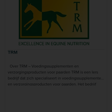
TRM
Over TRM – Voedingssupplementen en
verzorgingsproducten voor paarden TRM is een Iers
bedrijf dat zich specialiseert in voedingssupplementen
en verzorgingsproducten voor paarden. Het bedrijf
werd opgericht in 1989 en ontwikkelt en produceert
producten voor de internationale paardenwereld. Het
assortiment is gericht op uiteenlopende behoeften van
paarden, van dagelijkse nutritionele ondersteuning tot