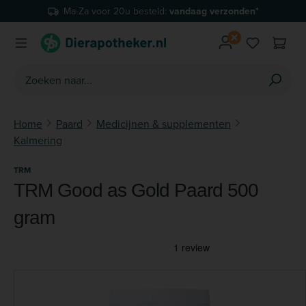
Ma-Za voor 20u besteld:
vandaag verzonden*
Ga naar de hoofdinhoud
Je hebt 0 
Home
Paard
Medicijnen & supplementen
Kalmering
TRM
TRM Good as Gold Paard 500
gram
Afbeeldingengalerij overslaan