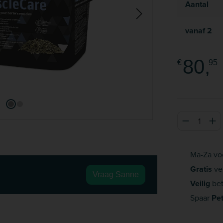
Aantal
vanaf
2
80,
€
95
Producthoeve
Ma-Za vo
Gratis
ve
Vraag Sanne
Veilig
bet
Spaar
Pe