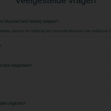
Veelgestelde vragen
avo MuscleCare hierbij helpen?
tramme spieren en helpt bij het versneld afvoeren van melkzuur 
?
leCare beginnen?
rden ingezet?