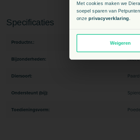
Met cookies maken we Dierapo
soepel sparen van Petpunten.
onze
privacyverklaring
.
Specificaties
Productnr.:
3624
Weigeren
Bijzonderheden:
Niet o
Diersoort:
Paard
Ondersteunt (bij):
Spier
Toedieningsvorm:
Poede