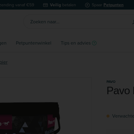
zending vanaf €59
Veilig
betalen
Spaar
Petpunten
gen
Petpuntenwinkel
Tips en advies
pier
PAVO
Pavo 
Verwachte