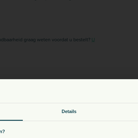
oudbaarheid graag weten voordat u bestelt?
U
ot nonGMO, roggevoerbloem, sojaolie
ium 1,3%, ruw eiwit 32%, ruw vet 2,5%, ruwe
oeding, snacks, supplementen en meer voor uw dier
zuur B
120 mg, choline 620 mg, vitamine C
Details
11
Kies uw land:
n?