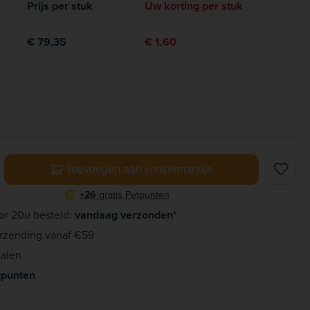
Prijs per stuk
Uw korting per stuk
€ 79,35
€ 1,60
elheid: Voer de gewenste hoeveelheid in of gebruik de knoppe
Toevoegen aan winkelmandje
+26
gratis Petpunten
P
or 20u besteld:
vandaag verzonden*
rzending vanaf €59
alen
tpunten