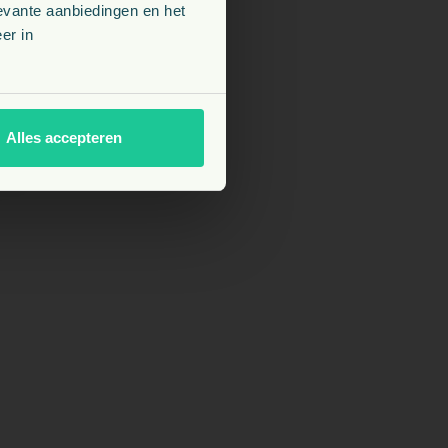
evante aanbiedingen en het
er in
Alles accepteren