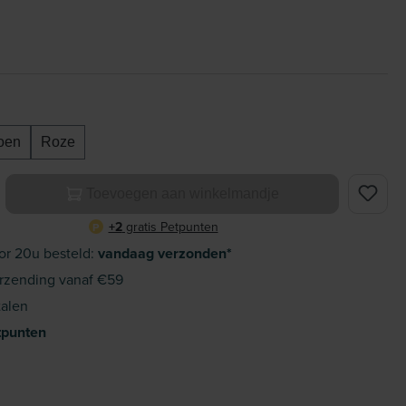
oen
Roze
elheid: Voer de gewenste hoeveelheid in of gebruik de knoppe
Toevoegen aan winkelmandje
+2
gratis Petpunten
P
or 20u besteld:
vandaag verzonden*
rzending vanaf €59
alen
tpunten