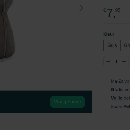
7,
€
95
Selecteer
Kleur
Grijs
Gr
Producthoeve
Ma-Za vo
Gratis
ve
Veilig
bet
Vraag Sanne
Spaar
Pe