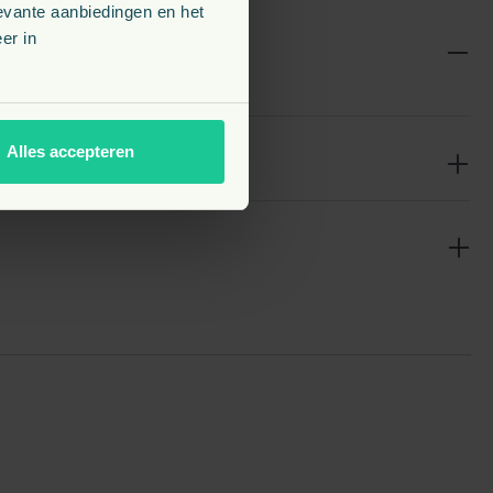
evante aanbiedingen en het
er in
Alles accepteren