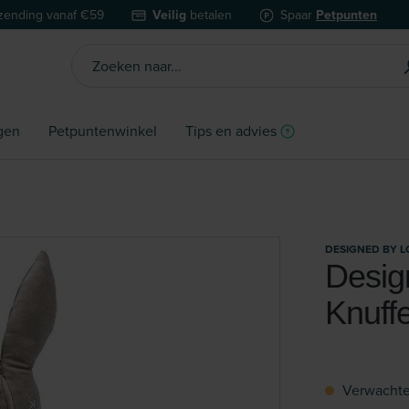
zending vanaf €59
Veilig
betalen
Spaar
Petpunten
gen
Petpuntenwinkel
Tips en advies
DESIGNED BY L
Design
Knuff
Verwachte