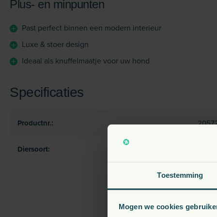
Plus- en minpunten
Past perfect binnen een modern interieur
Luxe & stoer design
Ideaal als knuffelmaatje voor uw hond
Specificaties
Productnr.:
20572
Diersoort:
Hond
Toestemming
Mogen we cookies gebruike