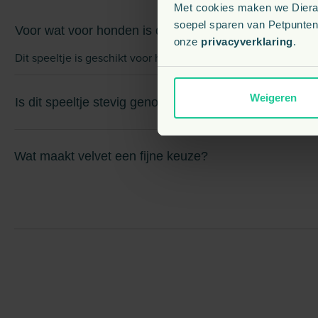
Met cookies maken we Dierapo
soepel sparen van Petpunten.
Voor wat voor honden is dit speeltje geschikt?
onze
privacyverklaring
.
Dit speeltje is geschikt voor honden die graag knuffelen en
Weigeren
Is dit speeltje stevig genoeg om op te kauwen?
Wat maakt velvet een fijne keuze?