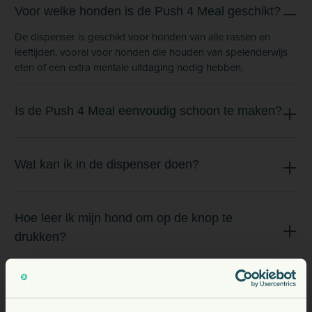
Voor welke honden is de Push 4 Meal geschikt?
De dispenser is geschikt voor honden van alle rassen en
leeftijden, vooral voor honden die houden van spelenderwijs
eten of een extra mentale uitdaging nodig hebben.
Is de Push 4 Meal eenvoudig schoon te maken?
Wat kan ik in de dispenser doen?
Hoe leer ik mijn hond om op de knop te
drukken?
Wat maakt deze voerdispenser anders dan een
gewone voerpuzzel?