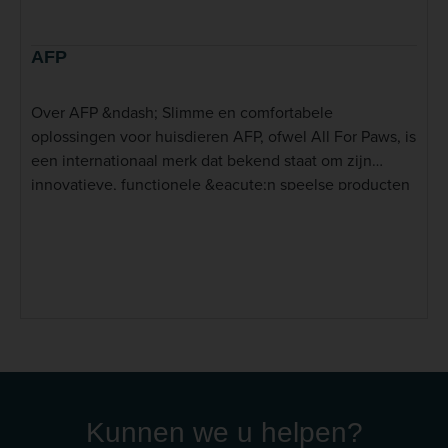
AFP
Over AFP &ndash; Slimme en comfortabele
oplossingen voor huisdieren AFP, ofwel All For Paws, is
een internationaal merk dat bekend staat om zijn
innovatieve, functionele &eacute;n speelse producten
voor huisdieren. Sinds de oprichting richt AFP zich op
het ontwikkelen van verzorgingsartikelen, speelgoed
en hulpmiddelen die het dagelijks leven van huisdier
&eacute;n eigenaar aangenamer maken. Het merk
combineert een creatief ontwerp met praktische
toepassingen, waardoor elk product niet alleen
doordacht is, maar ook esthetisch aantrekkelijk. Of het
nu gaat om gedragsverlichting, tandverzorging of
interactieve bezigheid: AFP biedt slimme oplossingen
die aansluiten bij de natuurlijke behoeften van hond
Kunnen we u helpen?