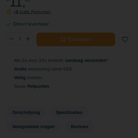
11,
+3
gratis Petpunten
P
Direct leverbaar
Producthoeveelheid: Voer de gewenste hoeveelheid in of ge
Toevoegen
Ma-Za voor 20u besteld:
vandaag verzonden*
Gratis
verzending vanaf €59
Veilig
betalen
Spaar
Petpunten
Omschrijving
Specificaties
Veelgestelde vragen
Reviews