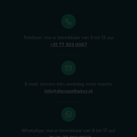
en kat. Bij Dierapotheker.nl vindt u een selectie van
AFP-producten die bijdragen aan gezondheid, comfort
en plezier in het leven van uw huisdier. Lees meer
Telefoon: ma-vr bereikbaar van 9 tot 13 uur
+31 77 303 0067
E-mail: binnen één werkdag onze reactie
info@dierapotheker.nl
WhatsApp: ma-vr bereikbaar van 9 tot 17 uur