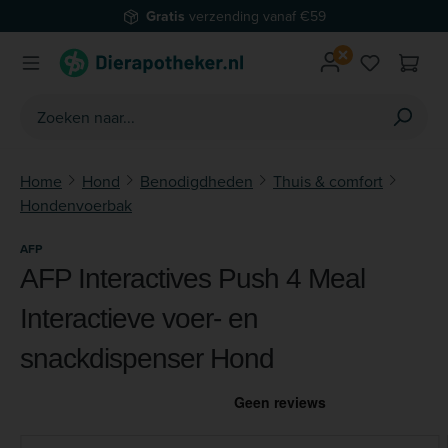
Gratis
verzending vanaf €59
Ga naar de hoofdinhoud
Je hebt 0 
Home
Hond
Benodigdheden
Thuis & comfort
Hondenvoerbak
AFP
AFP Interactives Push 4 Meal
Interactieve voer- en
snackdispenser Hond
Afbeeldingengalerij overslaan