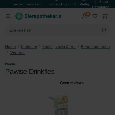
Spaar
besteld:
vandaag
verzending vanaf
Veilig
Ga naar de hoofdinhoud
Petpunten
verzonden*
€59
betalen
Home
Kleindier
Konijn, cavia & fret
Benodigdheden
Voerton
PAWISE
Pawise Drinkfles
Afbeeldingengalerij overslaan