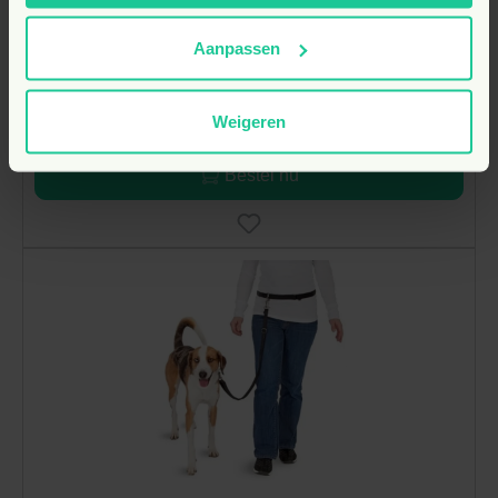
Dog Training Toy
Aanpassen
10,
€
95
Weigeren
Direct leverbaar
Bestel nu