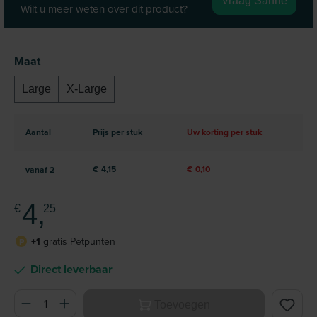
Vraag Sanne
Wilt u meer weten over dit product?
Selecteer
Maat
Large
X-Large
Aantal
Prijs per stuk
Uw korting per stuk
€ 4,15
€ 0,10
vanaf
2
4,
€
25
+1
gratis Petpunten
P
Direct leverbaar
Producthoeveelheid: Voer de gewenste hoeveelheid in of ge
Toevoegen