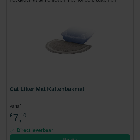
andere huisdieren gemakkelijker en plezieriger te
maken. Het merk richt zich op functionele, betaalbare
en gebruiksvriendelijke producten voor verzorging,
training, spel en beweging. Bij de ontwikkeling van het
assortiment staat het welzijn van huisdieren centraal,
waarbij producten worden ontworpen om aan te
sluiten bij de dagelijkse behoeften van zowel dier als
eigenaar. Lees meer
Cat Litter Mat Kattenbakmat
vanaf
7,
€
10
Direct leverbaar