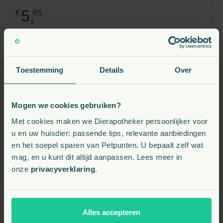
5,
€
65
Verwachte leverdatum: 29-08-2026
Bekijk
Toestemming
Details
Over
Mogen we cookies gebruiken?
Met cookies maken we Dierapotheker persoonlijker voor
u en uw huisdier: passende tips, relevante aanbiedingen
en het soepel sparen van Petpunten. U bepaalt zelf wat
mag, en u kunt dit altijd aanpassen. Lees meer in
onze
privacyverklaring
.
Alles accepteren