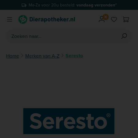
Ma-Za voor 20u besteld:
vandaag verzonden*
Ga naar de hoofdinhoud
Je hebt 0 
Seresto
Home
Merken van A-Z