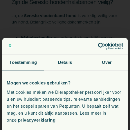
Zijn de Seresto hondenhalsbanden veilig?
Ja, de
Seresto vlooienband hond
is volledig veilig voor
uw hond. Belangrijke veiligheidskenmerken zijn:
Waterbestendig
, waardoor de band blijft werken
na contact met water.
Dubbele veiligheidssluiting
: De band komt los als
uw hond ergens aan vast blijft hangen, waardoor
Toestemming
Details
Over
verstikking wordt voorkomen.
Geurloos
, zodat uw hond er geen last van heeft.
Mogen we cookies gebruiken?
Seresto voor honden: Groot of klein, de
Voeding, snacks, supplementen en meer voor uw dier
Met cookies maken we Dierapotheker persoonlijker voor
u en uw huisdier: passende tips, relevante aanbiedingen
juiste bescherming
en het soepel sparen van Petpunten. U bepaalt zelf wat
Kies uw land:
De
Seresto vlooienband
is geschikt voor honden van
mag, en u kunt dit altijd aanpassen. Lees meer in
alle maten. Voor de
Seresto grote hond
en
Seresto
onze
privacyverklaring
.
NL
kleine hond
zijn er specifieke maten beschikbaar, zodat