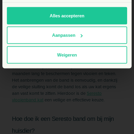
uw huisdier altijd optimaal beschermd is. De band kan
naast een normale halsband gedragen worden en kan
BE
eenvoudig worden gereinigd met een vochtige doek als
Alles accepteren
deze vies wordt.
Aanpassen
Seresto voor katten: Langdurige en
stressvrije bescherming
Weigeren
Seresto kat
is speciaal ontworpen om katten 8
maanden lang te beschermen tegen vlooien en teken.
Het aanbrengen van de band is eenvoudig, en dankzij
de veilige sluiting komt de band los als uw kat ergens
aan vast komt te zitten. Hierdoor is de
Seresto
vlooienband kat
een veilige en effectieve keuze.
Hoe doe ik een Seresto band om bij mijn
huisdier?