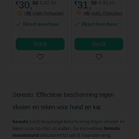
30,
31,
€
68
€ 32,30
€
59
€ 33,25
tot 8 maanden -
tot 8 maanden -
Geurloos &
Geurloos &
+10
gratis Petpunten
+10
gratis Petpunten
P
P
Waterbestendig
Waterbestendig
Direct leverbaar
Direct leverbaar
Bekijk
Bekijk
Seresto: Effectieve bescherming tegen
vlooien en teken voor hond en kat
Seresto
biedt langdurige bescherming tegen vlooien en
teken voor honden en katten. De innovatieve
Seresto
vlooienband
beschermt tot wel 8 maanden lang,