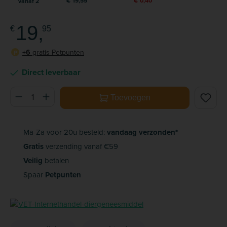
€ 19,55
€ 0,40
vanaf
2
19,
€
95
+6
gratis Petpunten
P
Direct leverbaar
Producthoeveelheid: Voer de gewenste hoeveelheid in of ge
Toevoegen
Ma-Za voor 20u besteld:
vandaag verzonden*
Gratis
verzending vanaf €59
Veilig
betalen
Spaar
Petpunten