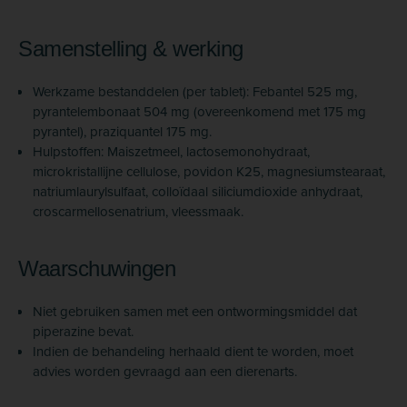
Samenstelling & werking
Werkzame bestanddelen (per tablet): Febantel 525 mg,
pyrantelembonaat 504 mg (overeenkomend met 175 mg
pyrantel), praziquantel 175 mg.
Hulpstoffen: Maiszetmeel, lactose­monohydraat,
microkristallijne cellulose, povidon K25, magnesium­stearaat,
natriumlauryl­sulfaat, colloïdaal siliciumdioxide anhydraat,
croscarmellose­natrium, vleessmaak.
Waarschuwingen
Niet gebruiken samen met een ontwormingsmiddel dat
piperazine bevat.
Indien de behandeling herhaald dient te worden, moet
advies worden gevraagd aan een dierenarts.