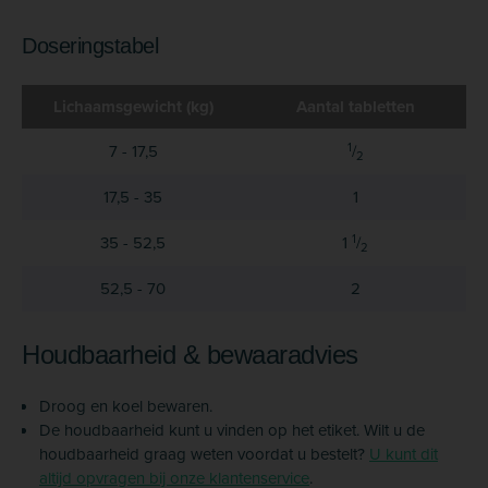
Doseringstabel
Lichaamsgewicht (kg)
Aantal tabletten
1
7 - 17,5
/
2
17,5 - 35
1
1
35 - 52,5
1
/
2
52,5 - 70
2
Houdbaarheid & bewaaradvies
Droog en koel bewaren.
De houdbaarheid kunt u vinden op het etiket. Wilt u de
houdbaarheid graag weten voordat u bestelt?
U kunt dit
altijd opvragen bij onze klantenservice
.