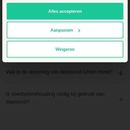
BE
Alles accepteren
Voor welke honden is Mansonil Grote Hond
geschikt?
Aanpassen
Is Mansonil veilig te gebruiken bij drachtige
Weigeren
honden?
Wat is de dosering van Mansonil Grote Hond?
Is voedselonthouding nodig bij gebruik van
Mansonil?