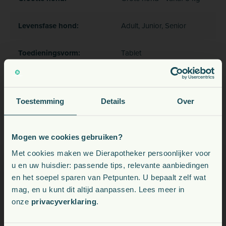
Levensfase hond:
Adult, Junior, Senior
Toedieningsvorm:
Tablet
Toestemming
Details
Over
Veelgestelde vragen
Mogen we cookies gebruiken?
Voeding, snacks, supplementen en meer voor uw dier
Met cookies maken we Dierapotheker persoonlijker voor
Tegen welke wormsoorten werkt Mansonil Grote
u en uw huisdier: passende tips, relevante aanbiedingen
Hond?
en het soepel sparen van Petpunten. U bepaalt zelf wat
Kies uw land:
mag, en u kunt dit altijd aanpassen. Lees meer in
Mansonil is werkzaam tegen spoelwormen, haakwormen,
onze
privacyverklaring
.
zweepwormen en lintwormen, inclusief Echinococcus en
NL
Taenia soorten.