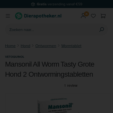
Gratis
verzending vanaf €59
Ga naar de hoofdinhoud
Je hebt 0 
Home
Hond
Ontwormen
Wormtablet
VETOQUINOL
Mansonil All Worm Tasty Grote
Hond 2 Ontwormingstabletten
Afbeeldingengalerij overslaan