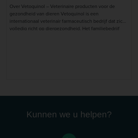
Over Vetoquinol – Veterinaire producten voor de
gezondheid van dieren Vetoquinol is een
internationaal veterinair farmaceutisch bedrijf dat zich
volledig richt op diergezondheid. Het familiebedrijf
werd in 1933 in Frankrijk opgericht en ontwikkelt,
produceert en verkoopt diergeneesmiddelen en
gezondheidsproducten voor gezelschapsdieren en
landbouwhuisdieren. Voor honden en katten biedt
Vetoquinol producten binnen verschillende
gezondheidsgebieden. Tot het assortiment behoren
onder andere Mansonil voor de behandeling van
worminfecties en Ipakitine, een aanvullend diervoeder
voor honden en katten ter ondersteuning van de
nierfunctie bij chronische nierinsufficiëntie. Lees meer
Kunnen we u helpen?