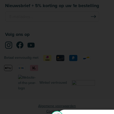
Nieuwsbrief + 5% korting op uw 1e bestelling
Volg ons op
Betaal eenvoudig met
Winkel vertrouwd
Algemene voorwaarden
Cookie beleid