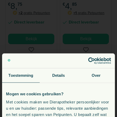
8,
4,
€
75
€
85
+2
gratis Petpunten
+1
gratis Petpunten
P
P
Direct leverbaar
Direct leverbaar
Bekijk
Bekijk
Toestemming
Details
Over
Mogen we cookies gebruiken?
Poepzakjes hond
Voeding, snacks, supplementen en meer voor uw dier
Met cookies maken we Dierapotheker persoonlijker voor
u en uw huisdier: passende tips, relevante aanbiedingen
Bestel hier de poepzakjes voor uw hond
en het soepel sparen van Petpunten. U bepaalt zelf wat
Kies uw land: