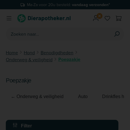
Ma-Za voor 20u besteld:
vandaag verzonden*
Ga naar de hoofdinhoud
Je hebt 0 
Home
Hond
Benodigdheden
Poepzakje
Onderweg & veiligheid
Poepzakje
← Onderweg & veiligheid
Auto
Drinkfles hon
Filter