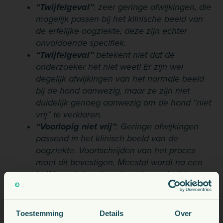
“Twijfelgeval”
: zeer geringe afwijkingen, die
mogelijk passen bij het klinische beeld van
de erfelijke oogziekte; deze zijn echter
onvoldoende specifiek.
“Twijfelgeval”
betekent niet dat de
onderzoeker het niet weet! Er zijn wel
degelijk afwijkingen van het normale beeld
bij de hond aanwezig, maar ze zijn niet
duidelijk genoeg aanwezig om de hond “niet
vrij” te verklaren.
“Voorlopig niet vrij”
: Geringe afwijkingen
passend in het klinisch beeld van de
oogziekte. Voortschrijden van het proces
moet dit bevestigen. Meestal wordt na een
half jaar de hond opnieuw beoordeeld.
Vragen?
Toestemming
Details
Over