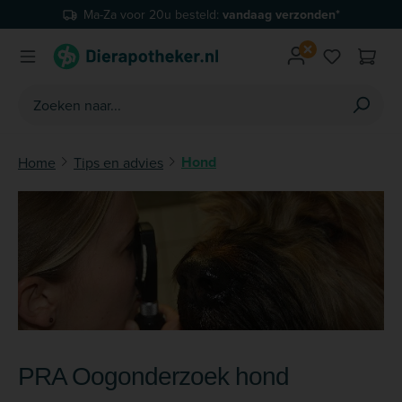
Ma-Za voor 20u besteld:
vandaag verzonden*
Ga naar de hoofdinhoud
Je hebt 0 
Hond
Home
Tips en advies
PRA Oogonderzoek hond