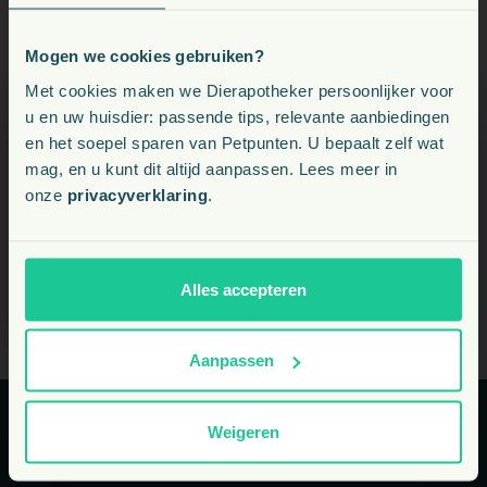
Neem gerust contact op met ons op:
info@dierapotheker.nl
Mogen we cookies gebruiken?
Voeding, snacks, supplementen en meer voor uw dier
Met cookies maken we Dierapotheker persoonlijker voor
u en uw huisdier: passende tips, relevante aanbiedingen
en het soepel sparen van Petpunten. U bepaalt zelf wat
Kies uw land:
mag, en u kunt dit altijd aanpassen. Lees meer in
onze
privacyverklaring
.
NL
BE
Alles accepteren
Drs. Robin Holle
Thuisbezorgservice:
www.dierapotheker.nl
Aanpassen
Weigeren
Kunnen we u helpen?