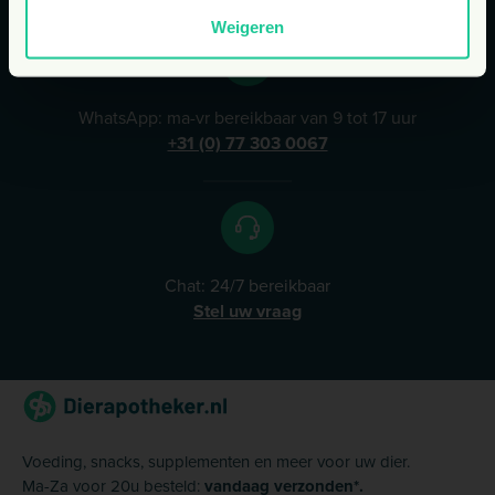
Weigeren
WhatsApp: ma-vr bereikbaar van 9 tot 17 uur
+31 (0) 77 303 0067
Chat: 24/7 bereikbaar
Stel uw vraag
Voeding, snacks, supplementen en meer voor uw dier.
Ma-Za voor 20u besteld:
vandaag verzonden*.