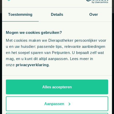
Toestemming
Details
Over
Kunnen we u helpen?
Mogen we cookies gebruiken?
Voeding, snacks, supplementen en meer voor uw dier
Met cookies maken we Dierapotheker persoonlijker voor
u en uw huisdier: passende tips, relevante aanbiedingen
en het soepel sparen van Petpunten. U bepaalt zelf wat
Kies uw land:
mag, en u kunt dit altijd aanpassen. Lees meer in
Telefoon: ma-vr bereikbaar van 9 tot 13 uur
onze
privacyverklaring
.
NL
+31 77 303 0067
BE
Alles accepteren
E-mail: binnen één werkdag onze reactie
Aanpassen
info@dierapotheker.nl