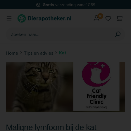
Gratis
verzending vanaf €59
Ga naar de hoofdinhoud
Je hebt 0 
Kat
Home
Tips en advies
Maligne lymfoom bij de kat