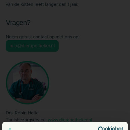
van de katten leeft langer dan 1 jaar.
Vragen?
Neem gerust contact op met ons op:
info@dierapotheker.nl
Drs. Robin Holle
Thuisbezorgservice:
www.dierapotheker.nl