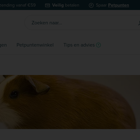
zending vanaf €59
Veilig
betalen
Spaar
Petpunten
gen
Petpuntenwinkel
Tips en advies