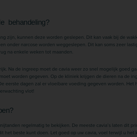
de behandeling?
lang zijn, kunnen deze worden geslepen. Dit kan vaak bij de wa
en onder narcose worden weggeslepen. Dit kan soms zeer lasti
terug na enkele weken tot maanden.
rijk. Na de ingreep moet de cavia weer zo snel mogelijk goed ga
g moet worden gegeven. Op de kliniek krijgen de dieren na de i
De eerste dagen zal er vloeibare voeding gegeven worden. Het he
erwachting vlot!
doen?
nijtanden regelmatig te bekijken. De meeste cavia’s laten dit pr
t het beste kunt doen. Let goed op uw cavia, voel terwijl u het ko