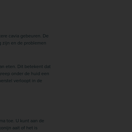
kkere cavia gebeuren. De
g zijn en de problemen
an eten. Dit betekent dat
ngreep onder de huid een
rstel verloopt in de
ima toe. U kunt aan de
nijn aait of het is