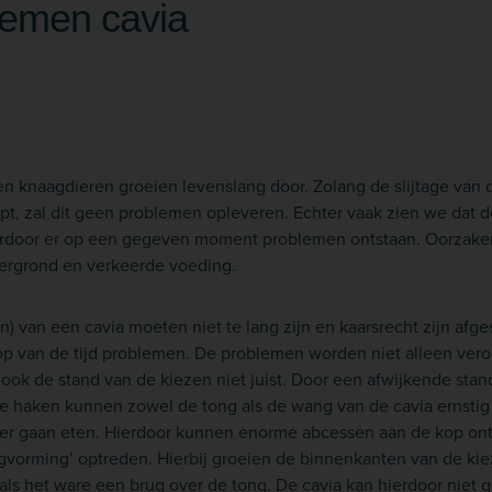
lemen cavia
n knaagdieren groeien levenslang door. Zolang de slijtage van
t, zal dit geen problemen opleveren. Echter vaak zien we dat de
ardoor er op een gegeven moment problemen ontstaan. Oorzaken
htergrond en verkeerde voeding.
) van een cavia moeten niet te lang zijn en kaarsrecht zijn afgesl
oop van de tijd problemen. De problemen worden niet alleen vero
 ook de stand van de kiezen niet juist. Door een afwijkende stan
e haken kunnen zowel de tong als de wang van de cavia ernstig 
nder gaan eten. Hierdoor kunnen enorme abcessen aan de kop ont
gvorming’ optreden. Hierbij groeien de binnenkanten van de kie
als het ware een brug over de tong. De cavia kan hierdoor niet 