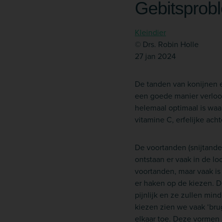
Gebitsprob
Kleindier
© Drs. Robin Holle
27 jan 2024
De tanden van konijnen e
een goede manier verloop
helemaal optimaal is wa
vitamine C, erfelijke ac
De voortanden (snijtanden
ontstaan er vaak in de l
voortanden, maar vaak is
er haken op de kiezen. D
pijnlijk en ze zullen mi
kiezen zien we vaak ‘bru
elkaar toe. Deze vormen 