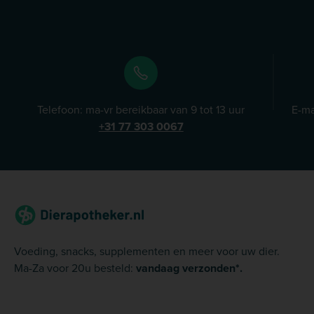
Telefoon: ma-vr bereikbaar van 9 tot 13 uur
E-ma
+31 77 303 0067
Voeding, snacks, supplementen en meer voor uw dier.
Ma-Za voor 20u besteld:
vandaag verzonden*.