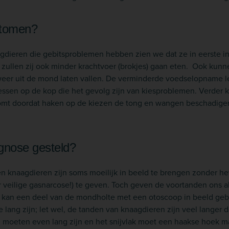
ptomen?
agdieren die gebitsproblemen hebben zien we dat ze in eerste in
r zullen zij ook minder krachtvoer (brokjes) gaan eten. Ook kun
eer uit de mond laten vallen. De verminderde voedselopname le
essen op de kop die het gevolg zijn van kiesproblemen. Verder 
omt doordat haken op de kiezen de tong en wangen beschadigen,
gnose gesteld?
n knaagdieren zijn soms moeilijk in beeld te brengen zonder het
r veilige gasnarcose!) te geven. Toch geven de voortanden ons al
en kan een deel van de mondholte met een otoscoop in beeld ge
 lang zijn; let wel, de tanden van knaagdieren zijn veel langer 
 moeten even lang zijn en het snijvlak moet een haakse hoek m