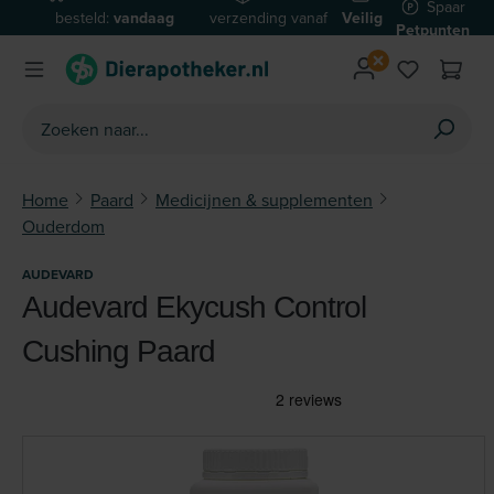
Spaar
besteld:
vandaag
verzending vanaf
Veilig
Ga naar de hoofdinhoud
Petpunten
verzonden*
€59
betalen
Home
Paard
Medicijnen & supplementen
Ouderdom
AUDEVARD
Audevard Ekycush Control
Cushing Paard
Afbeeldingengalerij overslaan