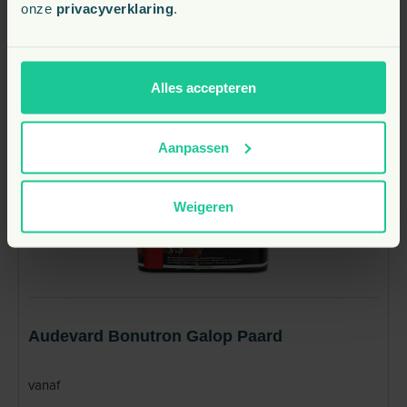
onze
privacyverklaring
.
Bekijk
Alles accepteren
Aanpassen
Weigeren
Audevard Bonutron Galop Paard
vanaf