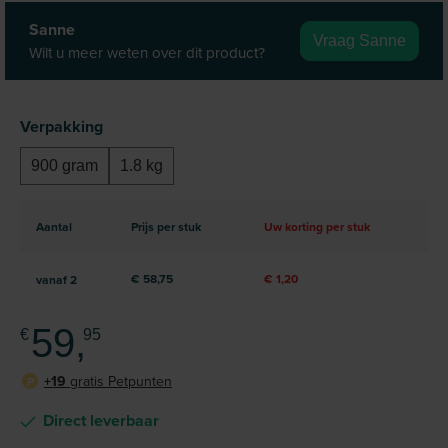
Sanne
Vraag Sanne
Wilt u meer weten over dit product?
Selecteer
Verpakking
900 gram
1.8 kg
Aantal
Prijs per stuk
Uw korting per stuk
€ 58,75
€ 1,20
vanaf
2
59,
€
95
+19
gratis Petpunten
P
Direct leverbaar