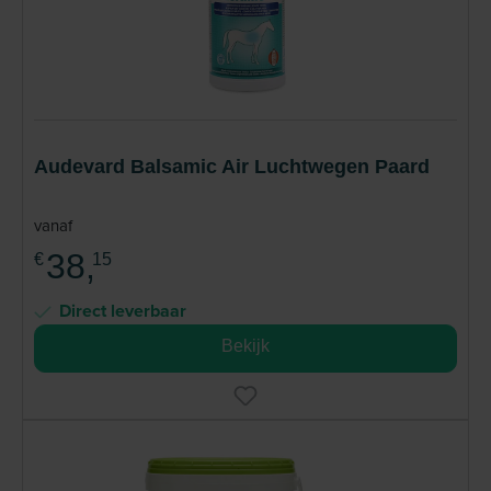
paardenliefhebbers als topatleten in de paardensport.
Lees meer
Audevard Balsamic Air Luchtwegen Paard
vanaf
38,
€
15
Direct leverbaar
Bekijk