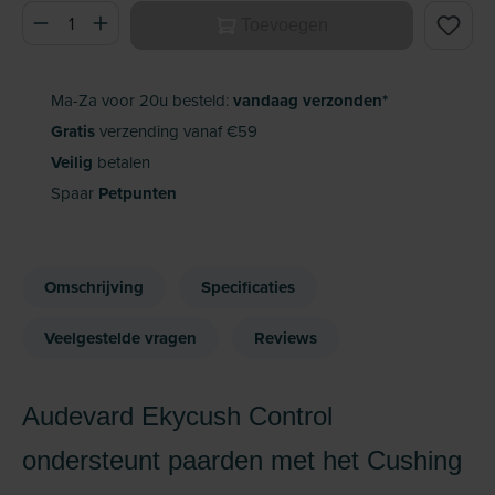
Producthoeveelheid: Voer de gewenste hoeveelheid in of ge
Toevoegen
Ma-Za voor 20u besteld:
vandaag verzonden*
Gratis
verzending vanaf €59
Veilig
betalen
Spaar
Petpunten
Omschrijving
Specificaties
Veelgestelde vragen
Reviews
Audevard Ekycush Control
ondersteunt paarden met het Cushing