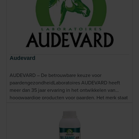
Audevard
AUDEVARD – De betrouwbare keuze voor
paardengezondheidLaboratoires AUDEVARD heeft
meer dan 35 jaar ervaring in het ontwikkelen van
hoogwaardige producten voor paarden. Het merk staat
bekend om zijn voortdurende focus op kwaliteit,
veiligheid en effectiviteit. AUDEVARD werkt nauw
samen met dierenartsen en paardenprofessionals
wereldwijd, en hun producten worden in meer dan 30
landen gebruikt, zowel door alledaagse