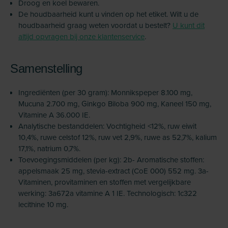
Droog en koel bewaren.
De houdbaarheid kunt u vinden op het etiket. Wilt u de
houdbaarheid graag weten voordat u bestelt?
U kunt dit
altijd opvragen bij onze klantenservice
.
Samenstelling
Ingrediënten (per 30 gram): Monnikspeper 8.100 mg,
Mucuna 2.700 mg, Ginkgo Biloba 900 mg, Kaneel 150 mg,
Vitamine A 36.000 IE.
Analytische bestanddelen: Vochtigheid <12%, ruw eiwit
10,4%, ruwe celstof 12%, ruw vet 2,9%, ruwe as 52,7%, kalium
17,1%, natrium 0,7%.
Toevoegingsmiddelen (per kg): 2b- Aromatische stoffen:
appelsmaak 25 mg, stevia-extract (CoE 000) 552 mg. 3a-
Vitaminen, provitaminen en stoffen met vergelijkbare
werking: 3a672a vitamine A 1 IE. Technologisch: 1c322
lecithine 10 mg.