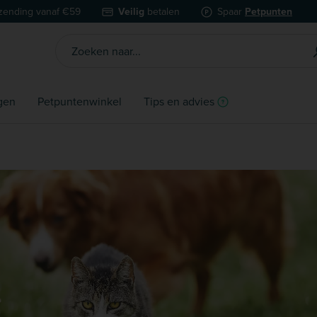
zending vanaf €59
Veilig
betalen
Spaar
Petpunten
gen
Petpuntenwinkel
Tips en advies