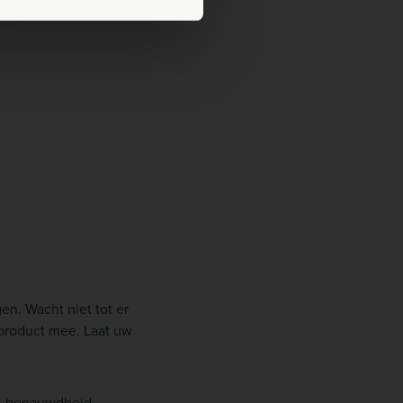
en. Wacht niet tot er
 product mee. Laat uw
st, benauwdheid,