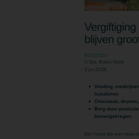
Vergiftiging
blijven groo
Algemeen
© Drs. Robin Holle
2 jul 2026
Voeding, medicijnen,
huisdieren.
Chocolade, druiven, r
Berg deze producten 
binnengekregen.
Een hond die een reep ch