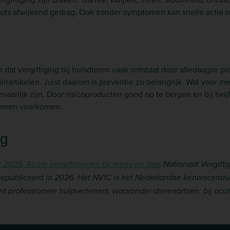
lots afwijkend gedrag. Ook zonder symptomen kan snelle actie no
n dat vergiftiging bij huisdieren vaak ontstaat door alledaagse p
inartikelen. Juist daarom is preventie zo belangrijk. Wat voor m
aarlijk zijn. Door risicoproducten goed op te bergen en bij twijf
blemen voorkomen.
ng
 2025, Acute vergiftigingen bij mens en dier
, Nationaal Vergift
epubliceerd in 2026. Het NVIC is het Nederlandse kenniscentru
t professionele hulpverleners, waaronder dierenartsen, bij acut