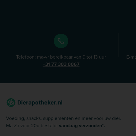
Telefoon: ma-vr bereikbaar van 9 tot 13 uur
E-ma
+31 77 303 0067
Voeding, snacks, supplementen en meer voor uw dier.
Ma-Za voor 20u besteld:
vandaag verzonden*.