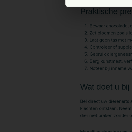
Praktische pre
Bewaar chocolade, d
Zet bloemen zoals lel
Laat geen tas met m
Controleer of suppl
Gebruik diergeneesmi
Berg kunstmest, verf
Noteer bij inname w
Wat doet u bij 
Bel direct uw dierenarts 
klachten ontstaan. Neem i
dier niet braken zonder o
Mogelijke signalen van ve