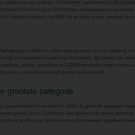
eller gebeuren dan u denkt. Uit het NVIC Jaaroverzicht 2025 blijk
 Informatie Centrum bijna 10.000 keer raadpleegden over dieren
 stof. Honden vormden met 69% de grootste groep, gevolgd door
ergiftiging bij huisdieren zitten vaak gewoon in huis: voeding, m
blijft een bekende boosdoener bij honden. Bij katten zijn onder
, knoflook, xylitol, pijnstillers en ADHD-medicatie vragen extra a
 op alsof u een nieuwsgierige peuter in huis heeft.
de grootste categorie
 genotsmiddelen vormden in 2025 de grootste categorie vergift
ensen geven risico. Chocolade was opnieuw de meest gemelde i
ozijnen, krenten, ui, knoflook en xylitol kwamen opvallend vaak 