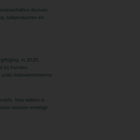
 onderschatten druiven,
oep, bakproducten en
iftiging. In 2025
l bij honden.
 zoals lisdexamfetamine
narts. Voor katten is
proxen kunnen ernstige