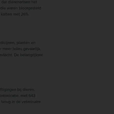
t dat dierenartsen het
 die waren blootgesteld
 katten met 26%.
edicijnen, planten en
 meer lelies gevaarlijk.
andacht. De belangrijkste
igingen bij dieren.
ntoxicatie, met 643
terug in de veterinaire