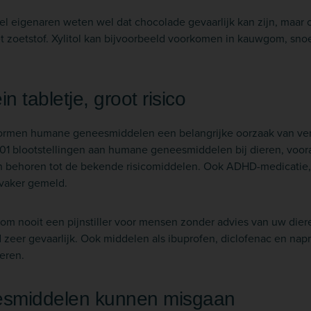
eel eigenaren weten wel dat chocolade gevaarlijk kan zijn, maar
t zoetstof. Xylitol kan bijvoorbeeld voorkomen in kauwgom, sn
in tabletje, groot risico
ormen humane geneesmiddelen een belangrijke oorzaak van verg
801 blootstellingen aan humane geneesmiddelen bij dieren, voora
n behoren tot de bekende risicomiddelen. Ook ADHD-medicatie,
 vaker gemeld.
om nooit een pijnstiller voor mensen zonder advies van uw diere
 zeer gevaarlijk. Ook middelen als ibuprofen, diclofenac en na
eren.
esmiddelen kunnen misgaan