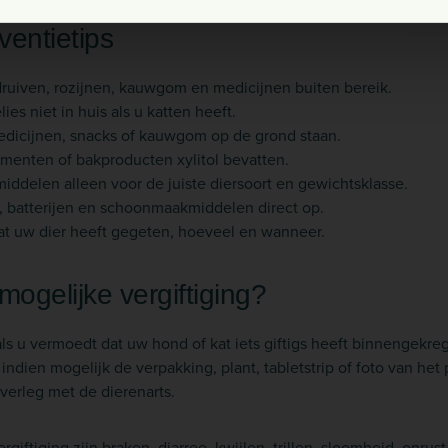
ventietips
ruiven, rozijnen, kauwgom en medicijnen buiten bereik.
ies niet in huis als u katten heeft.
edicijnen, snacks of kauwgom op de grond staan.
ementen of bakproducten xylitol bevatten.
ddelen alleen voor de juiste diersoort en gewichtsklasse.
, batterijen en schoonmaakmiddelen direct op.
at uw dier heeft gegeten, hoeveel en wanneer.
mogelijke vergiftiging?
als u vermoedt dat uw hond of kat iets giftigs heeft binnengekreg
ndien mogelijk de verpakking, plant, tabletstrip of foto van het
verleg met de dierenarts.
rgiftiging zijn braken, diarree, kwijlen, trillen, sloomheid, onru