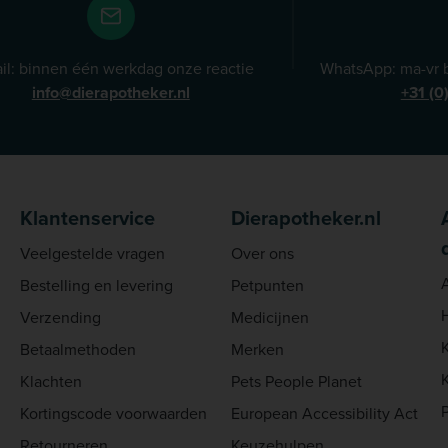
il: binnen één werkdag onze reactie
WhatsApp: ma-vr b
info@dierapotheker.nl
+31 (0
Klantenservice
Dierapotheker.nl
Veelgestelde vragen
Over ons
Bestelling en levering
Petpunten
Verzending
Medicijnen
Betaalmethoden
Merken
Klachten
Pets People Planet
Kortingscode voorwaarden
European Accessibility Act
Retourneren
Keuzehulpen