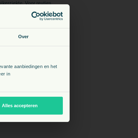
ikerziekte. Voor reutjes
suline. Dit is niet
g om de juiste dosis te
Over
evante aanbiedingen en het
er in
Alles accepteren