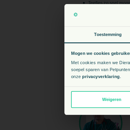
Teefjes zo snel moge
is castratie niet nodi
Behandeling met insu
moeilijk en kunt u z
kunnen bepalen.
V
Toestemming
Een dieet met weinig
Een
speciaal “suiker
Een regelmatig leef
Mogen we cookies gebruike
Met cookies maken we Dierapo
Vragen?
soepel sparen van Petpunten.
onze
privacyverklaring
.
Neem gerust contact op 
Weigeren