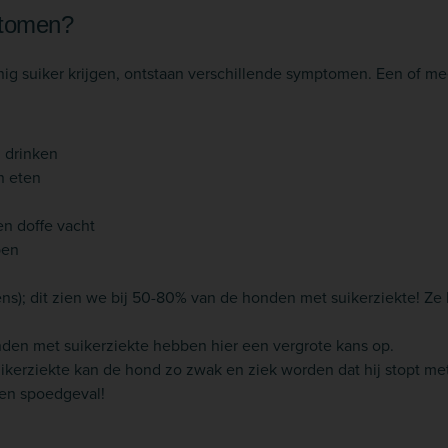
ptomen?
nig suiker krijgen, ontstaan verschillende symptomen. Een of m
l drinken
n eten
en doffe vacht
pen
ens); dit zien we bij 50-80% van de honden met suikerziekte! Ze
nden met suikerziekte hebben hier een vergrote kans op.
ikerziekte kan de hond zo zwak en ziek worden dat hij stopt me
een spoedgeval!