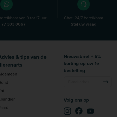
ereikbaar van 9 tot 17 uur
Chat: 24/7 bereikbaar
) 77 303 0067
Stel uw vraag
Advies & tips van de
Nieuwsbrief + 5%
korting op uw 1e
dierenarts
bestelling
Algemeen
Hond
Kat
Kleindier
Volg ons op
Paard