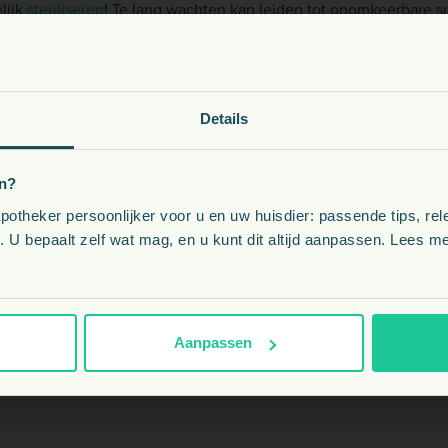
lijk
steriliseren
! Te lang wachten kan leiden tot onomkeerbare su
g.
line; vaak wordt gestart met 2x daags een onderhuidse injectie in
elf doen. In de beginfase is meerdere keren bloedonderzoek nodi
oeding, snacks, supplementen en meer voor uw dier
Details
 suiker en veel eiwit.
ziekte” dieetvoer
.
Kies uw land:
patroon.
n?
theker persoonlijker voor u en uw huisdier: passende tips, rel
NL
 U bepaalt zelf wat mag, en u kunt dit altijd aanpassen. Lees me
BE
met ons op:
info@dierapotheker.nl
Aanpassen