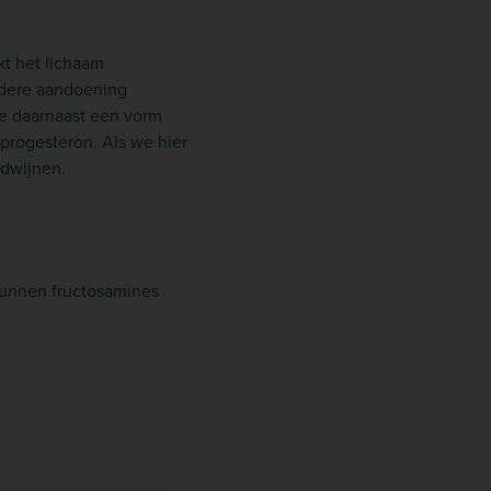
kt het lichaam
andere aandoening
we daarnaast een vorm
progesteron. Als we hier
rdwijnen.
kunnen fructosamines