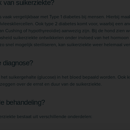
k van suikerziekte?
s vaak vergelijkbaar met Type 1 diabetes bij mensen. Hierbij maa
lvleeskliercellen. Ook type 2 diabetes komt voor, waarbij een 
van Cushing of hypothyreoïdie) aanwezig zijn. Bij de hond zien 
opsheid suikerziekte ontwikkelen onder invloed van het hormoon 
ef zo snel mogelijk steriliseren, kan suikerziekte weer helemaal ve
e diagnose?
het suikergehalte (glucose) in het bloed bepaald worden. Ook 
zeggen over de ernst en duur van de suikerziekte.
de behandeling?
rziekte bestaat uit verschillende onderdelen: