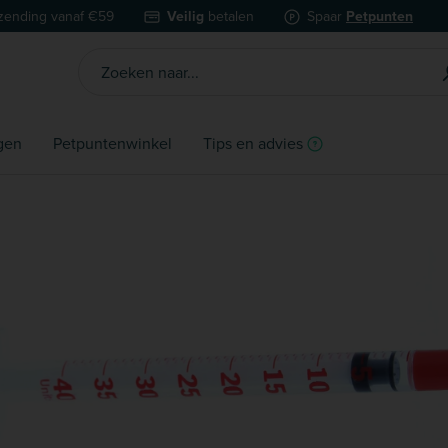
zending vanaf €59
Veilig
betalen
Spaar
Petpunten
gen
Petpuntenwinkel
Tips en advies