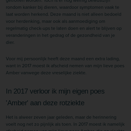
rondom kanker bij dieren, waardoor symptomen vaak te
laat worden herkend. Deze maand is niet alleen bedoeld
voor herdenking, maar ook als aanmoediging om
regelmatig check-ups te laten doen en alert te blijven op
veranderingen in het gedrag of de gezondheid van je
dier.
Voor mij persoonlijk heeft deze maand een extra lading,
want in 2017 moest ik afscheid nemen van mijn lieve poes
Amber vanwege deze vreselijke ziekte.
In 2017 verloor ik mijn eigen poes
'Amber' aan deze rotziekte
Het is alweer zeven jaar geleden, maar de herinnering
voelt nog net zo pijnlijk als toen. In 2017 moest ik namelijk
afscheid nemen van mijn lieve poes Amber, die op slechts