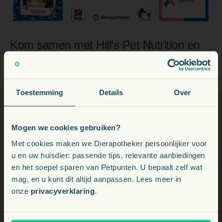
Kom samen met Hill’s Pet Nutrition en
Stichting Bevordering Huisdierenwelzijn
in actie tegen kanker bij huisdieren
Toestemming
Details
Over
Elk jaar in november vragen Hill’s Pet Nutrition en
Stichting Bevordering Huisdierenwelzijn extra aandacht
Mogen we cookies gebruiken?
voor kanker bij huisdieren. Helaas komt kanker wereldwijd
Voeding, snacks, supplementen en meer voor uw dier
Met cookies maken we Dierapotheker persoonlijker voor
veel voor bij huisdieren, maar in veel gevallen is
u en uw huisdier: passende tips, relevante aanbiedingen
behandeling mogelijk en kan de kwaliteit van leven
en het soepel sparen van Petpunten. U bepaalt zelf wat
verbeterd worden.
Kies uw land:
mag, en u kunt dit altijd aanpassen. Lees meer in
onze
privacyverklaring
.
NL
Het belang van vroege diagnose