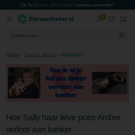
Ma-Za voor 20u besteld:
vandaag verzonden*
Ga naar de hoofdinhoud
Je hebt 0 
Algemeen
Home
Tips en advies
Hoe Sally haar lieve poes Amber
verloor aan kanker