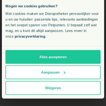
Mogen we cookies gebruiken?
Voeding, snacks, supplementen en meer voor uw dier
Met cookies maken we Dierapotheker persoonlijker voor
En hieronder een greep uit de mooi creaties die Inge
u en uw huisdier: passende tips, relevante aanbiedingen
maakt. Versierde blikjes en scrapbook kunstwerkjes.
en het soepel sparen van Petpunten. U bepaalt zelf wat
Kies uw land:
mag, en u kunt dit altijd aanpassen. Lees meer in
onze
privacyverklaring
.
NL
BE
Alles accepteren
Wat is jouw favoriete Dierapotheker
Aanpassen
product?
Weigeren
Flexadin advanced : Omdat onze hond van 10 jaar oud het
er geweldig op doet!