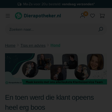
Ma-Za voor 20u besteld:
vandaag verzonden*
Ga naar de hoofdinhoud
Je hebt 0 
Hond
Home
Tips en advies
En toen werd die klant opeens
heel erg boos