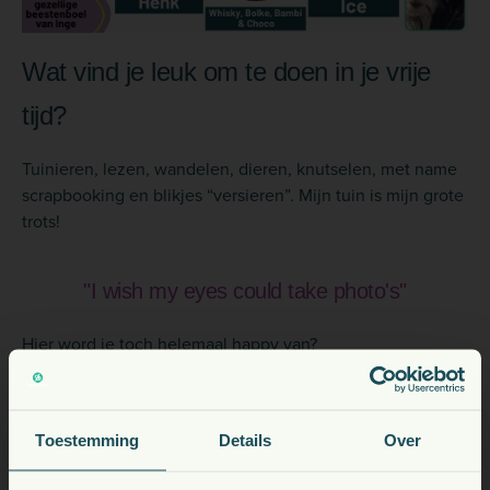
Wat vind je leuk om te doen in je vrije
tijd?
Tuinieren, lezen, wandelen, dieren, knutselen, met name
scrapbooking en blikjes “versieren”. Mijn tuin is mijn grote
trots!
"I wish my eyes could take photo's"
Hier word je toch helemaal happy van?
Toestemming
Details
Over