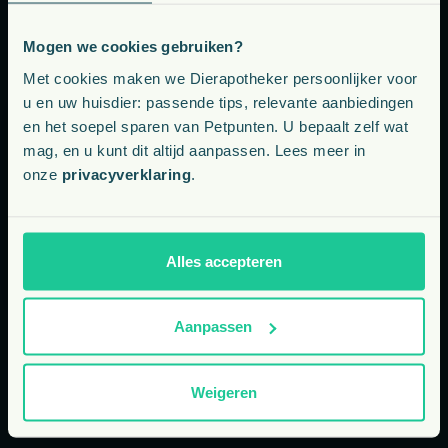
Mogen we cookies gebruiken?
Voeding, snacks, supplementen en meer voor uw dier
Met cookies maken we Dierapotheker persoonlijker voor
Telefoon: ma-vr bereikbaar van 9 tot 13 uur
u en uw huisdier: passende tips, relevante aanbiedingen
+31 77 303 0067
en het soepel sparen van Petpunten. U bepaalt zelf wat
Kies uw land:
mag, en u kunt dit altijd aanpassen. Lees meer in
onze
privacyverklaring
.
NL
BE
E-mail: binnen één werkdag onze reactie
Alles accepteren
info@dierapotheker.nl
Aanpassen
WhatsApp: ma-vr bereikbaar van 9 tot 17 uur
Weigeren
+31 (0) 77 303 0067