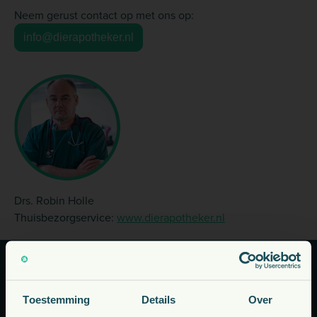
Neem gerust contact op met ons op:
info@dierapotheker.nl
Drs. Robin Holle
Thuisbezorgservice:
www.dierapotheker.nl
Kunnen we u helpen?
Toestemming
Details
Over