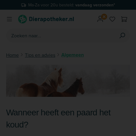
Ma-Za voor 20u besteld:
vandaag verzonden*
Ga naar de hoofdinhoud
Je hebt 0 
Algemeen
Home
Tips en advies
Wanneer heeft een paard het
koud?