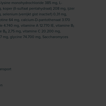
-lysine monohydrochloride 385 mg, L-
, koper (II-sulfaat pentahydraat) 208 mg, ijzer
 selenium (verrijkt gist inactief) 0,31 mg,
iotine 64 mg, calcium-D-pantothenaat 3.170
e 4.740 mg, vitamine A 12.770 IE, vitamine B
1
ne B
2,75 mg, vitamine C 20.200 mg,
6
7 mg, glycine 74.700 mg, Saccharomyces
ansport
en