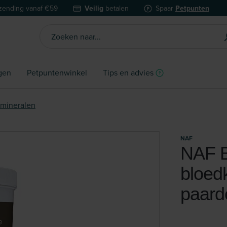
zending vanaf €59
Veilig
betalen
Spaar
Petpunten
gen
Petpuntenwinkel
Tips en advies
 mineralen
NAF
NAF B
bloedk
paard