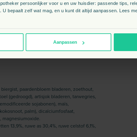
theker persoonlijker voor u en uw huisdier: passende tips, rel
1 - 2
 U bepaalt zelf wat mag, en u kunt dit altijd aanpassen. Lees me
Aanpassen
oudbaarheid graag weten voordat u bestelt?
U
biergist, paardenbloem bladeren, zoethout,
el (gedroogd), artisjok bladeren, tarwegries,
gemodificeerde sojabonen), maïs,
, kokosnoot, palm), dicalciumfosfaat,
n, magnesiumoxide.
tten 13,9%, ruwe as 30,4%, ruwe celstof 6,1%,