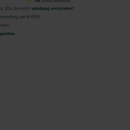
or 20u besteld:
vandaag verzonden*
rzending vanaf €59
alen
tpunten