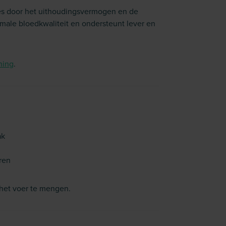
ies door het uithoudingsvermogen en de
imale bloedkwaliteit en ondersteunt lever en
ning
.
ak
eren
het voer te mengen.