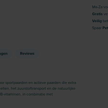
Ma-Za vo
Gratis
ve
Veilig
bet
Spaar
Pe
agen
Reviews
voor sportpaarden en actieve paarden die extra
len, het zuurstoftransport en de natuurlijke
n B-vitaminen, in combinatie met