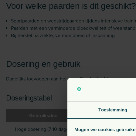
Voor welke paarden is dit geschikt?
Sportpaarden en wedstrijdpaarden tijdens intensieve traini
Paarden met een verminderde bloedkwaliteit of weerstand
Bij herstel na ziekte, vermoeidheid of inspanning
Dosering en gebruik
Dagelijks toevoegen aan het voer. Goed schudden voor gebru
Doseringstabel
Toestemming
Gebruiksdoel
Gram per dag
Hoge dosering (7-10 dagen)
45
Mogen we cookies gebruike