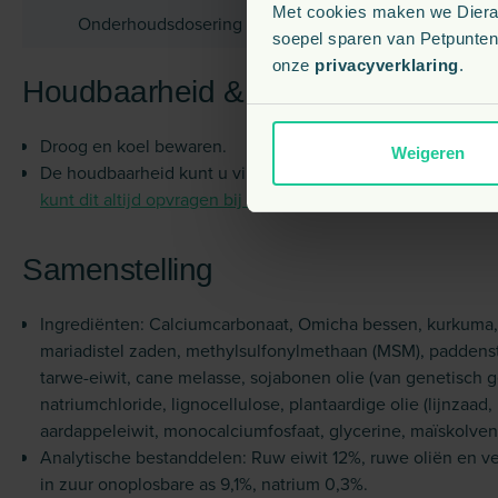
Met cookies maken we Dierapo
Onderhoudsdosering
15 - 30
soepel sparen van Petpunten.
onze
privacyverklaring
.
Houdbaarheid & bewaaradvies
Droog en koel bewaren.
Weigeren
De houdbaarheid kunt u vinden op het etiket. Wilt u de h
kunt dit altijd opvragen bij onze klantenservice
.
Samenstelling
Ingrediënten: Calciumcarbonaat, Omicha bessen, kurkuma, 
mariadistel zaden, methylsulfonylmethaan (MSM), paddensto
tarwe-eiwit, cane melasse, sojabonen olie (van genetisch 
natriumchloride, lignocellulose, plantaardige olie (lijnzaad
aardappeleiwit, monocalciumfosfaat, glycerine, maïskolve
Analytische bestanddelen: Ruw eiwit 12%, ruwe oliën en ve
in zuur onoplosbare as 9,1%, natrium 0,3%.