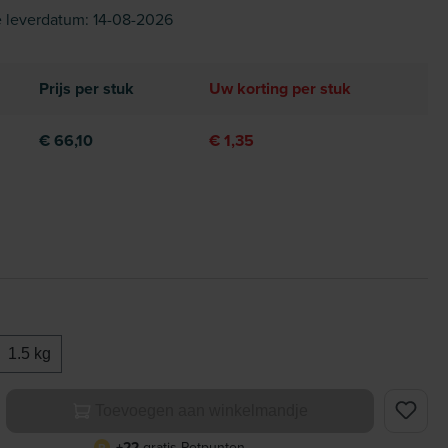
 leverdatum: 14-08-2026
Prijs per stuk
Uw korting per stuk
€ 66,10
€ 1,35
1.5 kg
elheid: Voer de gewenste hoeveelheid in of gebruik de knoppe
Toevoegen aan winkelmandje
+22
gratis Petpunten
P