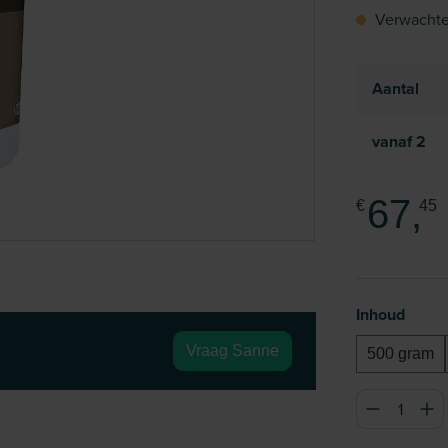
Verwachte
Aantal
vanaf
2
67,
€
45
Selecteer
Inhoud
Vraag Sanne
500 gram
Producthoeve