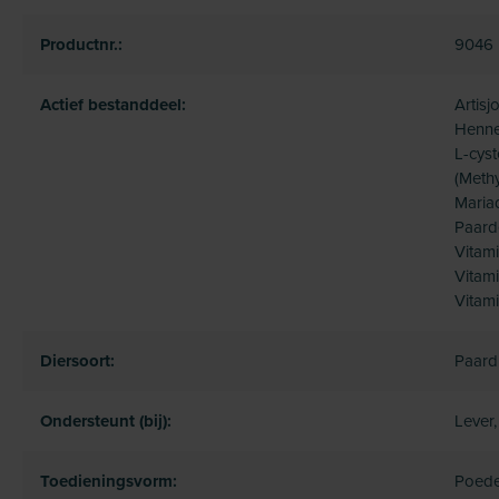
Productnr.:
9046
Actief bestanddeel:
Artisj
Hennep
L-cyst
(Meth
Mariad
Paard
Vitami
Vitami
Vitami
Diersoort:
Paard
Ondersteunt (bij):
Lever,
Toedieningsvorm:
Poede