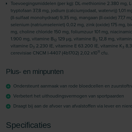
Toevoegingsmiddelen (per kg): DL-methionine 2.380 mg, L
tryptofaan 37,8 mg, jodium (calciumjodaat, watervrij) 1,01 mg
(II-sulfaat monohydraat) 9,35 mg, mangaan (II-oxide) 77,7 mg,
selenium (natriumseleniet) 0,02 mg, zink (oxide) 175 mg, b
mg, choline chloride 150 mg, foliumzuur 101 mg, niacinamid
1.900 mg, vitamine B
129 µg, vitamine B
12,8 mg, vitami
12
2
vitamine D
2.230 IE, vitamine E 63.200 IE, vitamine K
8,3
3
3
11
cerevisiae CNCM I-4407 (4b1702) 2,02 x10
cfu.
Plus- en minpunten
Ondersteunt aanmaak van rode bloedcellen en zuurstoftr
Verbetert het uithoudingsvermogen van sportpaarden
Draagt bij aan de afvoer van afvalstoffen via lever en nier
Specificaties