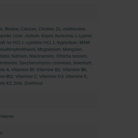
ok, Biotine, Calcium, Choline, DL-methionine,
olie, IJzer, Jodium, Koper, Kurkuma, L-Lysine,
eÃ¯ne HCl, L-cysteïne HCl, L-tryptofaan, MSM
ylsulfonylmethaan), Magnesium, Mangaan,
istel, Natrium, Niacinamide, Omicha bessen,
enbloem, Saccharomyces cerevisae, Selenium,
ne A, Vitamine B1, Vitamine B2, Vitamine B6,
ne B12, Vitamine C, Vitamine D3, Vitamine E,
ne K3, Zink, Zoethout
 Nieren
r