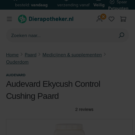
Spaar
besteld:
vandaag
verzending vanaf
Veilig
Ga naar de hoofdinhoud
Petpunten
verzonden*
€59
betalen
Home
Paard
Medicijnen & supplementen
Ouderdom
AUDEVARD
Audevard Ekycush Control
Cushing Paard
Afbeeldingengalerij overslaan