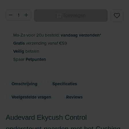
Producthoeveelheid: Voer de gewenste hoeveelheid in of ge
Toevoegen
Ma-Za voor 20u besteld:
vandaag verzonden*
Gratis
verzending vanaf €59
Veilig
betalen
Spaar
Petpunten
Omschrijving
Specificaties
Veelgestelde vragen
Reviews
Audevard Ekycush Control
ondersteunt paarden met het Cushing