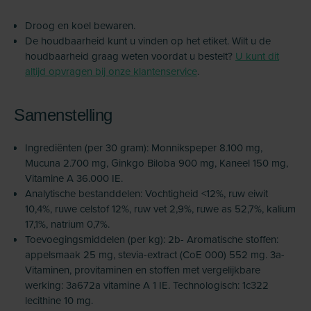
Droog en koel bewaren.
De houdbaarheid kunt u vinden op het etiket. Wilt u de
houdbaarheid graag weten voordat u bestelt?
U kunt dit
altijd opvragen bij onze klantenservice
.
Samenstelling
Ingrediënten (per 30 gram): Monnikspeper 8.100 mg,
Mucuna 2.700 mg, Ginkgo Biloba 900 mg, Kaneel 150 mg,
Vitamine A 36.000 IE.
Analytische bestanddelen: Vochtigheid <12%, ruw eiwit
10,4%, ruwe celstof 12%, ruw vet 2,9%, ruwe as 52,7%, kalium
17,1%, natrium 0,7%.
Toevoegingsmiddelen (per kg): 2b- Aromatische stoffen:
appelsmaak 25 mg, stevia-extract (CoE 000) 552 mg. 3a-
Vitaminen, provitaminen en stoffen met vergelijkbare
werking: 3a672a vitamine A 1 IE. Technologisch: 1c322
lecithine 10 mg.