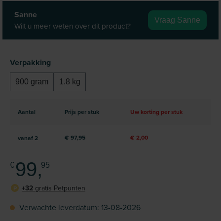
Sanne
Vraag Sanne
Wilt u meer weten over dit product?
Selecteer
Verpakking
900 gram
1.8 kg
Aantal
Prijs per stuk
Uw korting per stuk
€ 97,95
€ 2,00
vanaf
2
99,
€
95
+32
gratis Petpunten
P
Verwachte leverdatum: 13-08-2026