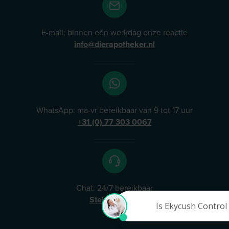
E-mail: binnen één werkdag onze reactie
info@dierapotheker.nl
WhatsApp: ma-vr bereikbaar van 9 tot 17 uur
+31 (0) 77 303 0067
Chat: 24/7 bereikbaar
Stel uw vraag