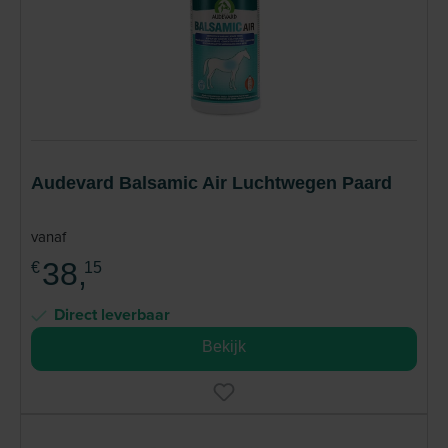
landen gebruikt, zowel door alledaagse
paardenliefhebbers als topatleten in de paardensport.
Lees meer
Audevard Balsamic Air Luchtwegen Paard
vanaf
38,
€
15
Direct leverbaar
Bekijk