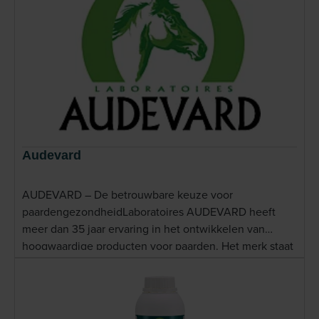
Audevard
AUDEVARD – De betrouwbare keuze voor
paardengezondheidLaboratoires AUDEVARD heeft
meer dan 35 jaar ervaring in het ontwikkelen van
hoogwaardige producten voor paarden. Het merk staat
bekend om zijn voortdurende focus op kwaliteit,
veiligheid en effectiviteit. AUDEVARD werkt nauw
samen met dierenartsen en paardenprofessionals
wereldwijd, en hun producten worden in meer dan 30