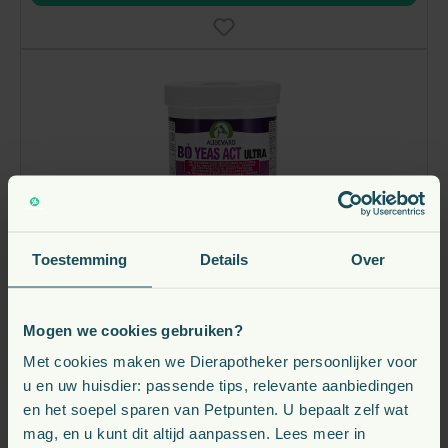
Toestemming
Details
Over
Audevard Bo Yeas Act Ultra Prebiotica Paard
Mogen we cookies gebruiken?
Met cookies maken we Dierapotheker persoonlijker voor
vanaf
u en uw huisdier: passende tips, relevante aanbiedingen
58,
€
75
en het soepel sparen van Petpunten. U bepaalt zelf wat
mag, en u kunt dit altijd aanpassen. Lees meer in